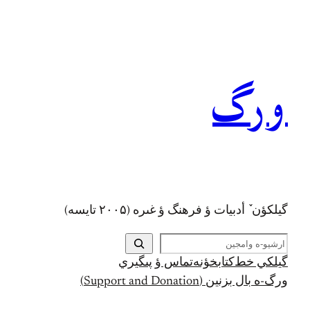
رفتن
به
محتوا
ورگ
گيلکؤن ٚ أدبیات ؤ فرهنگ ؤ غىره (۲۰۰۵ تايسه)
ج
س
گيلکي خط
کتابخؤنه
تماس ؤ پىگيري
ت
ورگ-ه بال بزنين (Support and Donation)
ج
و