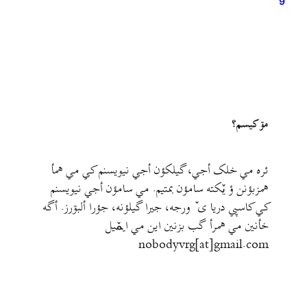
9
وهار، بوتی مأ: مي جؤنˇ ریکأی، سئه چوشمؤن سیکأی، کی بوته
کی بأی ببي مأ؟ درجیکه دوندی، تارکینأسرأدی، می دیلأ…
مۊ کيسم؟
ئره مي خلک أجي، گيلکؤن أجي نيويسنم کي مي همأ
همزبؤنن ؤ يٚکته سامؤن بمتيم. مي سامؤن أجي نيويسنم
کي کاسپي دريا ی ٚ ورجه، جيرا گيلؤنه، جؤرا ألبۊرز. أگه
خأنين مي همرأ گب بزنين اين مي ايمٚیل‌ ‌
nobodyvrg[at]gmail.com