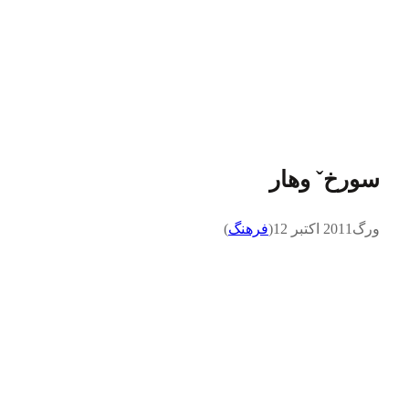
سورخˇ وهار
ورگ
2011 اکتبر 12
(
فرهنگ
)