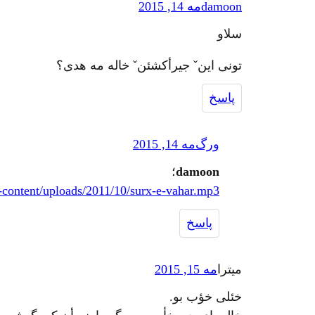
damoon
مه 14, 2015
سلاو
تونی اینˇ جیرأکشئنˇ خاله مه هدی؟
پاسخ
ورگ
مه 14, 2015
damoon
؛
-content/uploads/2011/10/surx-e-vahar.mp3
پاسخ
میترا
مه 15, 2015
خئلی خؤب بو.