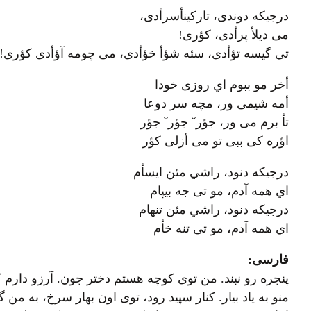
درجیکه دوندی، تارکینأسرأدی،
می دیلأ پرأدی، کؤری!
تي گيسه تؤأدی، سئه شؤأ خؤأدی، می چومه آؤأدی کؤری!
أخر مو ببوم اي روزی خودا
أمه شیمی ور، مچه سر دوعا
تأ برم می ور، جؤرˇ جؤرˇ جؤر
اؤره کی ببی تو می أزلی کؤر
درجیکه دنود، راشي مئن ایسأم
اي همه آدم، مو تی جه بیپام
درجیکه دنود، راشي مئن تنهام
اي همه آدم، مو تی تنه خأم
فارسی:
پنجره رو نبند. من توی کوچه هستم دختر جون. آرزو دارم که
منو به یاد بیار. کنار سپید رود، توی اون بهار سرخ، به