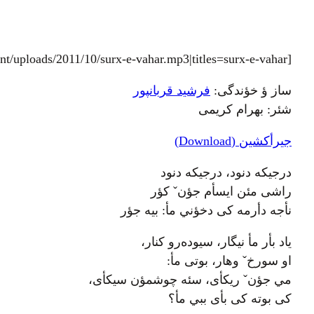
[audio:https://v6rg.com/wp-content/uploads/2011/10/surx-e-vahar.mp3|titles=surx-e-vahar]
ساز ؤ خؤندگی:
فرشید قربانپور
شئر: بهرام کریمی
جیرأکشین (Download)
درجیکه دنود، درجیکه دنود
راشی مئن ایسأم جؤنˇ کؤر
نأجه دأرمه کی دخؤني مأ: بیه جؤر
یاد بأر مأ نیگار، سیوده‌رو کنار،
او سورخˇ وهار، بوتی مأ:
مي جؤنˇ ریکأی، سئه چوشمؤن سیکأی،
کی بوته کی بأی ببي مأ؟