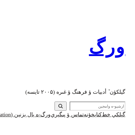
رفتن
به
محتوا
ورگ
گيلکؤن ٚ أدبیات ؤ فرهنگ ؤ غىره (۲۰۰۵ تايسه)
ج
س
گيلکي خط
کتابخؤنه
تماس ؤ پىگيري
ورگ-ه بال بزنين (Support and Donation)
ت
ج
و