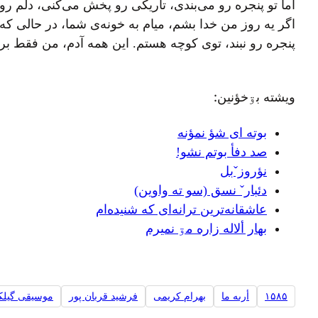
اما تو پنجره رو می‌بندی، تاریکی رو پخش می‌کنی، دلم 
اگر یه روز من خدا بشم، میام به خونه‌ی شما، در حالی ک
پنجره رو نبند، توی کوچه هستم. این همه آدم، من فقط برا
ويشته بۊخؤنين:
بوته ای شؤ نمؤنه
صد دفأ بوتم نشو!
نؤروزˇبل
دئبارˇ نسق (سو ته واوین)
عاشقانه‌ترین ترانه‌ای که شنیده‌ام
بهار ألاله زاره مۊ نميرم
۱۵۸۵
أرىه ما
بهرام کریمی
فرشید قربان پور
موسیقی گیل