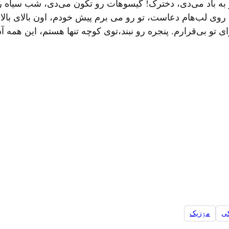
رو به باد می‌دی، دخترک! گیسوهات رو تکون می‌دی، شب سیاه 
ه روی لب‌هام دعاست، تو رو می برم پیش خودم، اون بالای بال
ی تو بی‌قرارم. پنجره رو نبند،توی کوچه تنها هستم، این همه
کی
مۊزيک