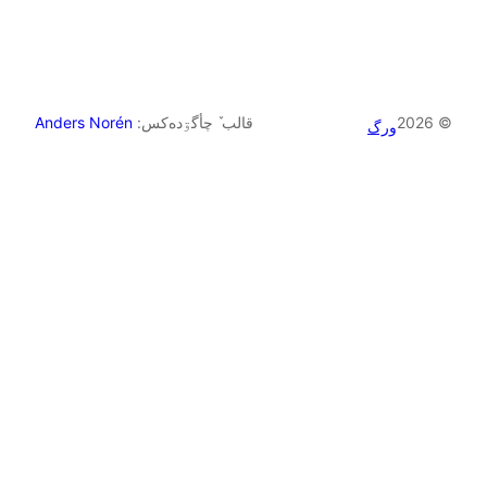
© 20
قالب ٚ چأگۊده‌کس:
Anders Norén
ورگ