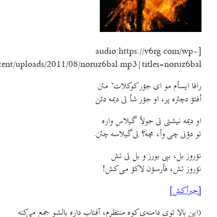
[audio:https://v6rg.com/wp-
content/uploads/2011/08/noruz6bal.mp3|titles=noruz6bal
افا ایسأم مو ای جؤر کوکلاتˇ مئن
فتؤ دچئره پر، او جؤر شأ تی دیمه دئن
و دیمه نیشتی تی جولأ گیلاس واره
و دؤنی چی وأ، مچهٰ؟ تی گیلاسه چئن.
ؤروز بل، ببی بورز و بل تی تش
ؤروز تش، فأرسؤن لاکؤ می کش!
جیرأکش]
این بالا توی دامنه‌ی کوه منتظرم، آفتاب داره بالشو جمع می‌کنه