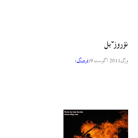
ؤروزˇبل
رگ
2011 آگوست 9
(
فرهنگ
)