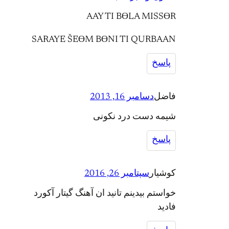
AAY TI BӨLA MISSӨR
SARAYE ŠEӨM BӨNI TI QURBAAN
پاسخ
فاضل
دسامبر 16, 2013
شیمه دست درد نکونی
پاسخ
کوشیار
سپتامبر 26, 2016
خواستم بیدینم تانید ان آهنگ گیتار آکورد
فادید