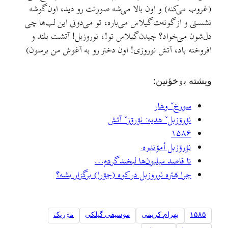
غروب می‌کنه) و اون بالا می‌شه صورتت رو دید، اون گوشه
شستی و از گونه‌ت گیلاس می‌باره، تو می‌دونی این لب‌ها چی
ل‌شون می‌خواد؟ چیدن گیلاس تو!، نوروزبل! آتشت بلند و
فروخته باد، آتش نوروزی! اون دختر رو به آغوش من برسون)
يشته بۊخؤنين:
سورخˇ وهار
نؤرۊزبلˇ هديه: نؤرۊزˇ آتش
۱۵۸۶
نؤرۊزبل أمؤندره.
تا قاصد میلیون‌ها لبخند گردم…
چرا بهتره نوروزبل در کوه (جؤرا) برگزار بشه؟
۱۵۸۵
بهرام کریمی
موسیقی گیلکی
مۊزيک