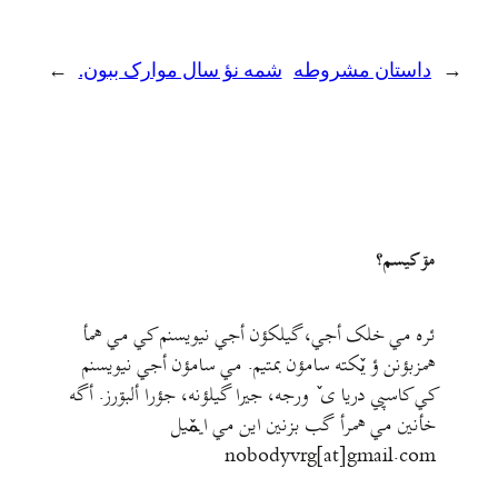
داستان مشروطه
شمه نؤ سال موارک ببون.
→
مۊ کيسم؟
ئره مي خلک أجي، گيلکؤن أجي نيويسنم کي مي همأ
همزبؤنن ؤ يٚکته سامؤن بمتيم. مي سامؤن أجي نيويسنم
کي کاسپي دريا ی ٚ ورجه، جيرا گيلؤنه، جؤرا ألبۊرز. أگه
خأنين مي همرأ گب بزنين اين مي ايمٚیل‌ ‌
nobodyvrg[at]gmail.com