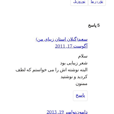
نؤرۊز ما
نوروزبل
5 پاسخ
سعید(گیلان استان زیبای من)
آگوست 17, 2011
سلام
شعر زیبایی بود
البته نوشته اش را می خواستم که لطف
کردید و نوشتید
ممنون
پاسخ
دامون
نوامبر 19, 2013