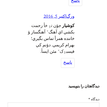
پاسخ
ورگ
اکتبر 5, 2016
کوشیار
جؤن تۊ خأ زحمت
بکشي اي آهنگˇ آهنگساز ؤ
خاننده همرأ تماس بگيري؛
بهرام کریمي. دؤنم کي
فیسبۊکˇ مئن ایسأ.
پاسخ
یدگاهتان را بنویسید
یدگاه
*