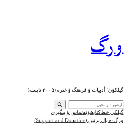
ا
رگ
يلکؤن ٚ أدبیات ؤ فرهنگ ؤ غىره (۲۰۰۵ تايسه)
يلکي خط
کتابخؤنه
تماس ؤ پىگيري
گ-ه بال بزنين (Support and Donation)