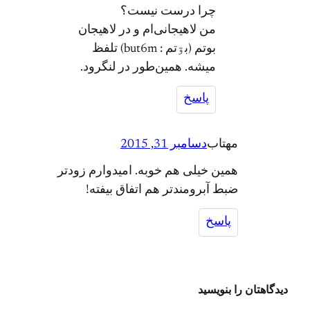
چرا درست نيست؟
من لاهيجانی‌ام و در لاهيجان
بوتم (بۊتم : but6m) تلفظ
ميشه. همين‌طور در لنگرود.
پاسخ
مهتاب
دسامبر 31, 2015
همین خیلی هم خوبه. امیدوارم زودتر
ضبط آبرومندتر هم اتفاق بیفته!
پاسخ
دیدگاهتان را بنویسید