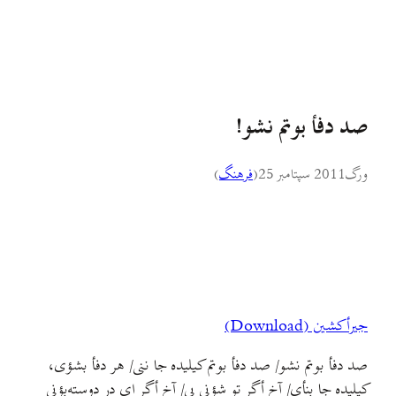
صد دفأ بوتم نشو!
ورگ
2011 سپتامبر 25
(
فرهنگ
)
جیرأکشین (Download)
صد دفأ بوتم نشو/ صد دفأ بوتم کیلیده جا ننی/ هر دفأ بشؤی،
کیلیده جا بنأی/ آخ أگر تو شؤني بی/ آخ أگر اي در دوسته‌بؤني