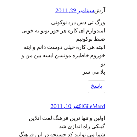
آرش
سپتامبر 29, 2011
ورگ تی دس درد نوکونی
امیدوارم ای کاره هر جور بوبو به خوبی
ضبط بوکونیم
البته هی کاره خیلی دوست دآنم و ایته
خوروم خاطیره مونسن ایسه بین من و
تو
بلا می سر
پاسخ
GileMard
اکتبر 10, 2011
اولین و تنها ترین فرهنگ لغت آنلاین
گیلکی راه اندازی شد
شما می توانید کد جستجو در این فرهنگ