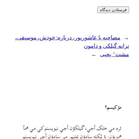
←
مصاحبه با عاشورپور، درباره: خودش، موسیقی،
ترانه گیلکی و دامون
مشتˇ یحیی
→
مۊ کيسم؟
ئره مي خلک أجي، گيلکؤن أجي نيويسنم کي مي همأ
همزبؤنن ؤ يٚکته سامؤن بمتيم. مي سامؤن أجي نيويسنم