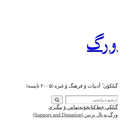
رفتن
به
محتوا
ورگ
گيلکؤن ٚ أدبیات ؤ فرهنگ ؤ غىره (۲۰۰۵ تايسه)
ج
س
گيلکي خط
کتابخؤنه
تماس ؤ پىگيري
ت
ورگ-ه بال بزنين (Support and Donation)
ج
و