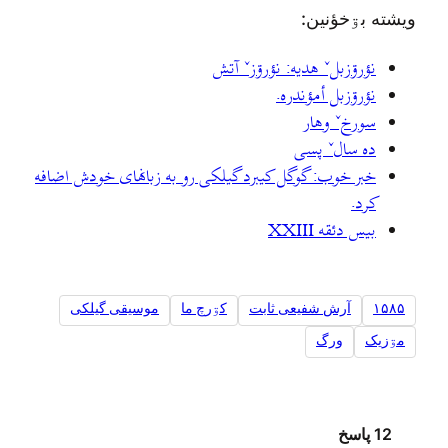
ويشته بۊخؤنين:
نؤرۊزبلˇ هديه: نؤرۊزˇ آتش
نؤرۊزبل أمؤندره.
سورخˇ وهار
ده سالˇ پسی
خبر خوب: گوگل کیبرد گیلکی رو به زبانهای خودش اضافه
کرد.
بيس دئقه XXIII
۱۵۸۵
آرش شفیعی ثابت
کۊرچ ما
موسیقی گیلکی
مۊزيک
ورگ
12 پاسخ