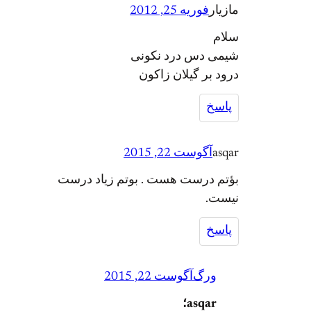
مازیار
فوریه 25, 2012
سلام
شیمی دس درد نکونی
درود بر گیلان زاکون
پاسخ
asqar
آگوست 22, 2015
بؤتم درست هست . بوتم زیاد درست
نیست.
پاسخ
ورگ
آگوست 22, 2015
asqar؛