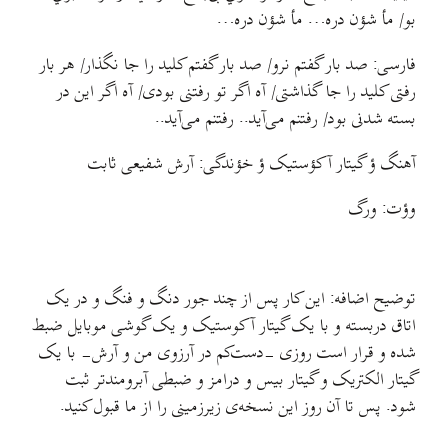
بو/ مأ شؤن دره… مأ شؤن دره…
فارسی: صد بار گفتم نرو/ صد بار گفتم کلید را جا نگذار/ هر بار
رفتی کلید را جا گذاشتی/ آه اگر تو رفتنی بودی/ آه اگر این در
بسته شدنی بود/ رفتنم می‌آید.. رفتنم می‌آید..
آهنگ ؤ گیتار آکؤستیک ؤ خؤندگی: آرش شفیعی ثابت
وؤت: ورگ
توضیح اضافه: این کار پس از چند جور دنگ و فنگ و در یک
اتاق دربسته و با یک گیتار آکوستیک و یک گوشی موبایل ضبط
شده و قرار است روزی -دست‌کم در آرزوی من و آرش- با یک
گیتار الکتریک و گیتار بیس و درامز و ضبطی آبرومندتر ثبت
شود. پس تا آن روز این نسخه‌ی زیرزمینی را از ما قبول کنید.