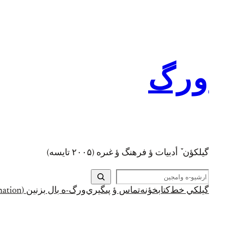
رفتن
به
محتوا
ورگ
گيلکؤن ٚ أدبیات ؤ فرهنگ ؤ غىره (۲۰۰۵ تايسه)
ج
س
گيلکي خط
کتابخؤنه
تماس ؤ پىگيري
ورگ-ه بال بزنين (Support and Donation)
ت
ج
و