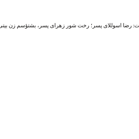
 دشت: رضا اسوللای پسر؛ رخت شور زهرای پسر، بشتؤسم زن بیتی