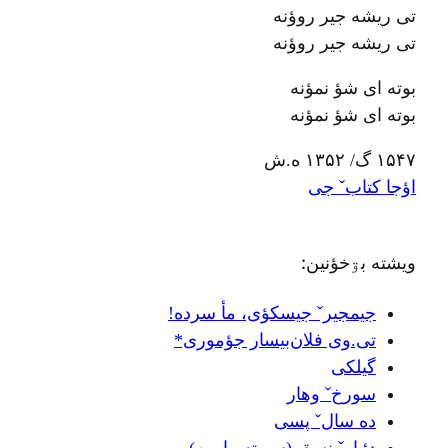
تی ریشه جیر روؤنه
تی ریشه جیر روؤنه
بوته ای شؤ نمؤنه
بوته ای شؤ نمؤنه
۱۵۴۷ گ/ ۱۳۵۲ ه.ش
اؤجا کتابˇ جی
ويشته بۊخؤنين:
جيمجيرˇ جيسکؤی، مأ سرده!
تی.وی فلان‌بیسار جؤموری*
گیلکی
سورخˇ وهار
ده سالˇ پسی