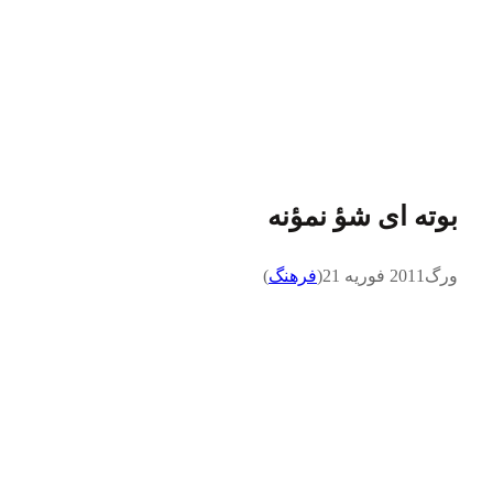
بوته ای شؤ نمؤنه
ورگ
2011 فوریه 21
(
فرهنگ
)