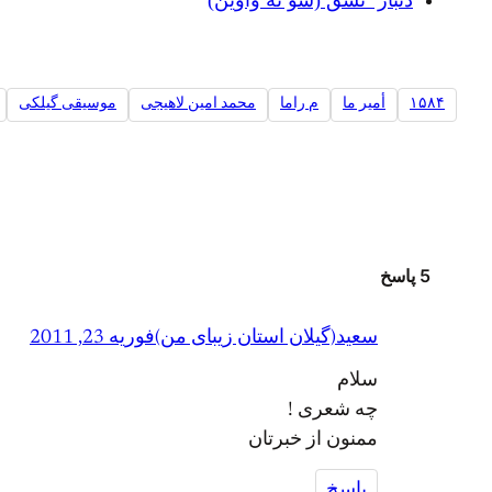
دئبارˇ نسق (سو ته واوین)
۱۵۸۴
أمير ما
م راما
محمد امین لاهیجی
موسیقی گیلکی
5 پاسخ
سعید(گیلان استان زیبای من)
فوریه 23, 2011
سلام
چه شعری !
ممنون از خبرتان
پاسخ