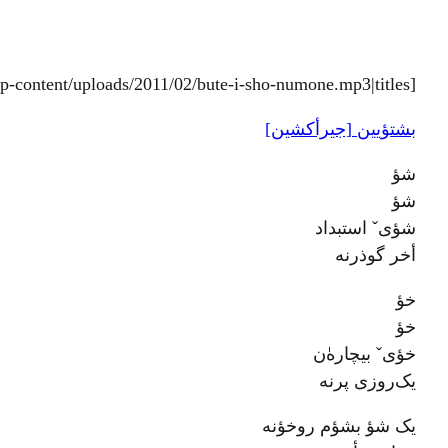
[audio:https://v6rg.com/wp-content/uploads/2011/02/bute-i-sho-numone.mp3|titles=بوته ای شؤ نمؤنه]
بشتؤيين [جيرأکشين]
شؤ
شؤ
شؤیˇ استبداد
أخر گوذرنه
خؤ
خؤ
خؤیˇ بیچاره‌ٰن
یک‌روزی پرنه
یک شؤ بشؤم روخؤنه