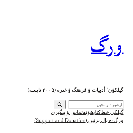
رفتن
به
محتوا
ورگ
گيلکؤن ٚ أدبیات ؤ فرهنگ ؤ غىره (۲۰۰۵ تايسه)
ج
س
گيلکي خط
کتابخؤنه
تماس ؤ پىگيري
ت
ورگ-ه بال بزنين (Support and Donation)
ج
و