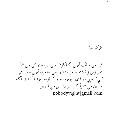
2
مۊ کيسم؟
ئره مي خلک أجي، گيلکؤن أجي نيويسنم کي مي همأ
همزبؤنن ؤ يٚکته سامؤن بمتيم. مي سامؤن أجي نيويسنم
کي کاسپي دريا ی ٚ ورجه، جيرا گيلؤنه، جؤرا ألبۊرز. أگه
خأنين مي همرأ گب بزنين اين مي ايمٚیل‌ ‌
nobodyvrg[at]gmail.com