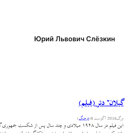
Юрий Львович Слёзкин
گیلانˇ دتر (فیلم)
ورگ
2016 آگوست 8
(
فرهنگ
)
این فیلم در سال ۱۹۲۸ میلادی و چند سال پس از ش