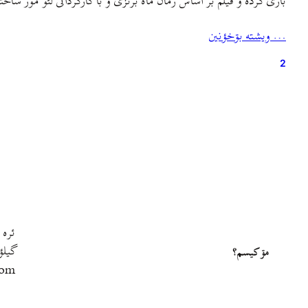
بازی کرده و فیلم بر اساس رمان ماه برنزی و با کارگردانی لئو مور ساخ
… ويشته بۊخؤنين
2
ئره 
گيلؤ
مۊ کيسم؟
com