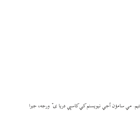
م. مي سامؤن أجي نيويسنم کي کاسپي دريا ی ٚ ورجه، جيرا