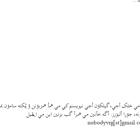
ته…
مي خلک أجي، گيلکؤن أجي نيويسنم کي مي همأ همزبؤنن ؤ يٚکته سامؤن بمتي
نه، جؤرا ألبۊرز. أگه خأنين مي همرأ گب بزنين اين مي ايمٚیل‌ ‌
nobodyvrg[at]gmail.