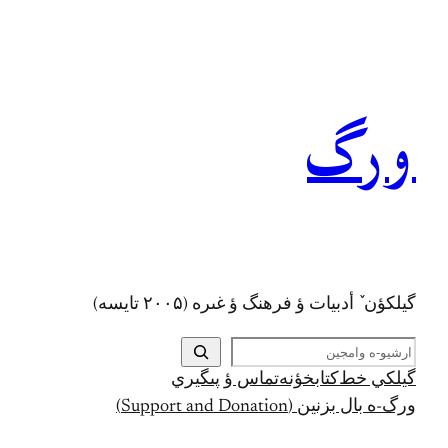
رفتن
به
محتوا
ورگ
گيلکؤن ٚ أدبیات ؤ فرهنگ ؤ غىره (۲۰۰۵ تايسه)
ج
س
گيلکي خط
کتابخؤنه
تماس ؤ پىگيري
ت
ورگ-ه بال بزنين (Support and Donation)
ج
و