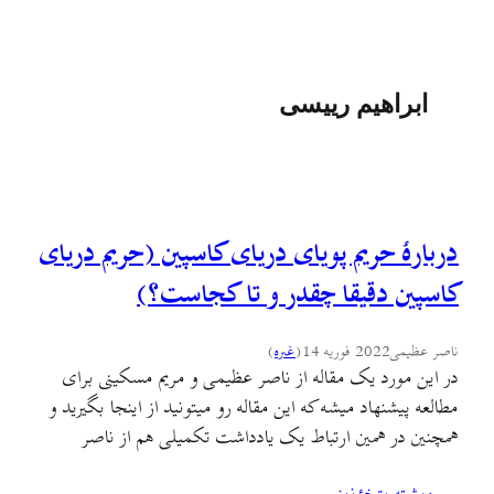
ابراهیم رییسی
دربارهٔ حریم پویای دریای کاسپین (حریم دریای
کاسپین دقیقا چقدر و تا کجاست؟)
ناصر عظیمی
2022 فوریه 14
(
غىره
)
در این مورد یک مقاله از ناصر عظیمی و مریم مسکینی برای
مطالعه پیشنهاد میشه که این مقاله رو میتونید از اینجا بگیرید و
همچنین در همین ارتباط یک یادداشت تکمیلی هم از ناصر
عظیمی در اینجا هست که نسبت به دستور اخیر ابراهیم رییسی