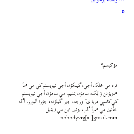
… ويشته بۊخؤنين
در مورد حریم دریای کاسپین مسائل مهمی رو مطرح کرده.…
0
مۊ کيسم؟
ئره مي خلک أجي، گيلکؤن أجي نيويسنم کي مي همأ
همزبؤنن ؤ يٚکته سامؤن بمتيم. مي سامؤن أجي نيويسنم
کي کاسپي دريا ی ٚ ورجه، جيرا گيلؤنه، جؤرا ألبۊرز. أگه
خأنين مي همرأ گب بزنين اين مي ايمٚیل‌ ‌
nobodyvrg[at]gmail.com