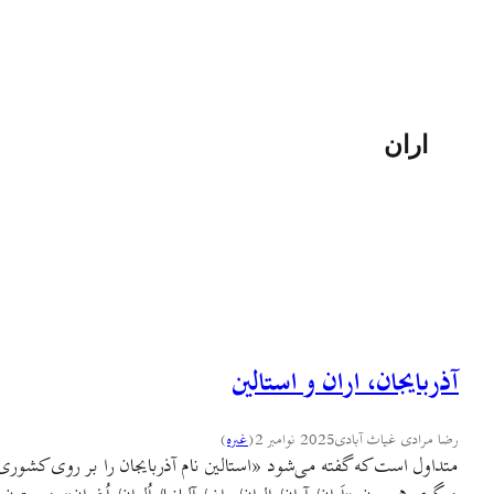
اران
آذربایجان، اران و استالین
رضا مرادی غیاث آبادی
2025 نوامبر 2
(
غىره
)
متداول است که گفته می‌شود «استالین نام آذربایجان را بر روی کشوری 