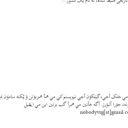
متون تاریخی ضبط شده، نه نام یک کشور…
مي خلک أجي، گيلکؤن أجي نيويسنم کي مي همأ همزبؤنن ؤ يٚکته سامؤن بمتي
نه، جؤرا ألبۊرز. أگه خأنين مي همرأ گب بزنين اين مي ايمٚیل‌ ‌
nobodyvrg[at]gmail.