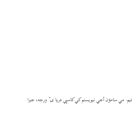
م. مي سامؤن أجي نيويسنم کي کاسپي دريا ی ٚ ورجه، جيرا