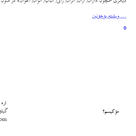
دیگری همچون «اَران/ آران/ الران/ رانی/ آلبانیا/ اُلوان/ اُغوان» در 
… ويشته بۊخؤنين
0
ئره 
گيلؤ
مۊ کيسم؟
com