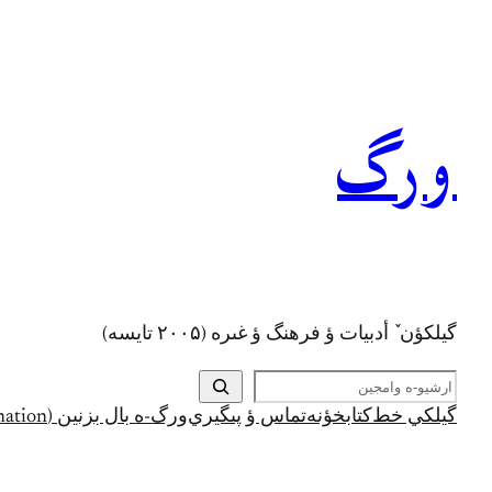
رفتن
به
محتوا
ورگ
گيلکؤن ٚ أدبیات ؤ فرهنگ ؤ غىره (۲۰۰۵ تايسه)
ج
س
گيلکي خط
کتابخؤنه
تماس ؤ پىگيري
ورگ-ه بال بزنين (Support and Donation)
ت
ج
و