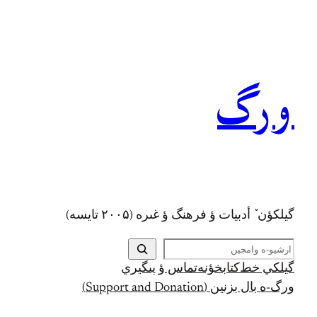
رفتن
به
محتوا
ورگ
گيلکؤن ٚ أدبیات ؤ فرهنگ ؤ غىره (۲۰۰۵ تايسه)
ج
س
گيلکي خط
کتابخؤنه
تماس ؤ پىگيري
ت
ورگ-ه بال بزنين (Support and Donation)
ج
و