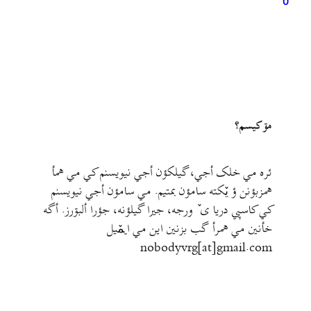
0
مۊ کيسم؟
ئره مي خلک أجي، گيلکؤن أجي نيويسنم کي مي همأ
همزبؤنن ؤ يٚکته سامؤن بمتيم. مي سامؤن أجي نيويسنم
کي کاسپي دريا ی ٚ ورجه، جيرا گيلؤنه، جؤرا ألبۊرز. أگه
خأنين مي همرأ گب بزنين اين مي ايمٚیل‌ ‌
nobodyvrg[at]gmail.com