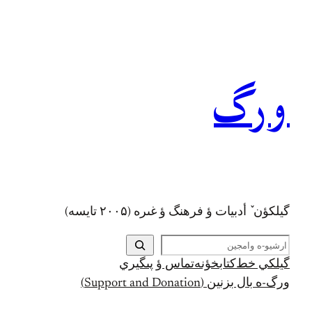
رفتن
به
محتوا
ورگ
گيلکؤن ٚ أدبیات ؤ فرهنگ ؤ غىره (۲۰۰۵ تايسه)
ج
س
گيلکي خط
کتابخؤنه
تماس ؤ پىگيري
ت
ورگ-ه بال بزنين (Support and Donation)
ج
و