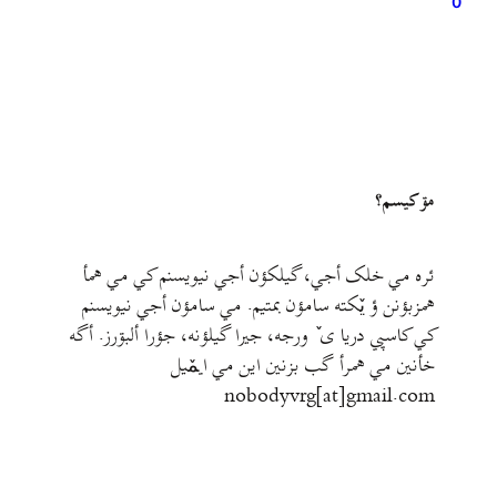
0
مۊ کيسم؟
ئره مي خلک أجي، گيلکؤن أجي نيويسنم کي مي همأ
همزبؤنن ؤ يٚکته سامؤن بمتيم. مي سامؤن أجي نيويسنم
کي کاسپي دريا ی ٚ ورجه، جيرا گيلؤنه، جؤرا ألبۊرز. أگه
خأنين مي همرأ گب بزنين اين مي ايمٚیل‌ ‌
nobodyvrg[at]gmail.com