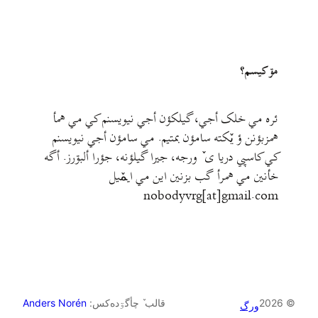
مۊ کيسم؟
ئره مي خلک أجي، گيلکؤن أجي نيويسنم کي مي همأ
همزبؤنن ؤ يٚکته سامؤن بمتيم. مي سامؤن أجي نيويسنم
کي کاسپي دريا ی ٚ ورجه، جيرا گيلؤنه، جؤرا ألبۊرز. أگه
خأنين مي همرأ گب بزنين اين مي ايمٚیل‌ ‌
nobodyvrg[at]gmail.com
© 2026
قالب ٚ چأگۊده‌کس:
Anders Norén
ورگ