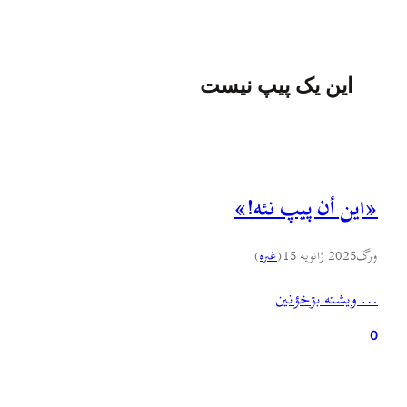
این یک پیپ نیست
«اين أن پيپ نئه!»
ورگ
2025 ژانویه 15
(
غىره
)
… ويشته بۊخؤنين
0