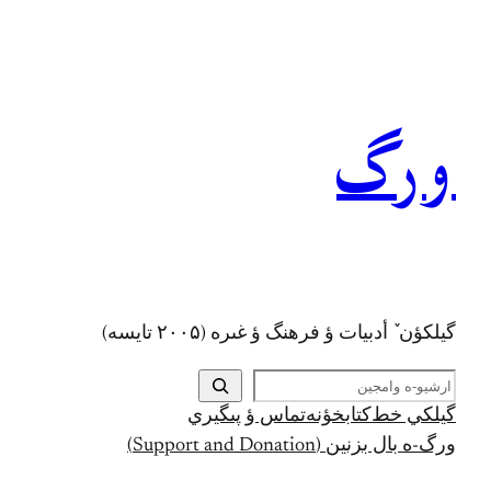
رفتن
به
محتوا
ورگ
گيلکؤن ٚ أدبیات ؤ فرهنگ ؤ غىره (۲۰۰۵ تايسه)
ج
س
گيلکي خط
کتابخؤنه
تماس ؤ پىگيري
ت
ورگ-ه بال بزنين (Support and Donation)
ج
و