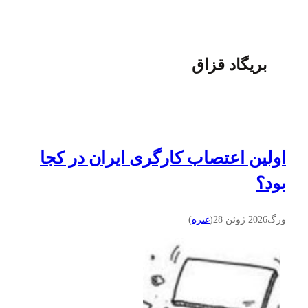
بریگاد قزاق
اولین اعتصاب کارگری ایران در کجا
بود؟
ورگ
2026 ژوئن 28
(
غىره
)