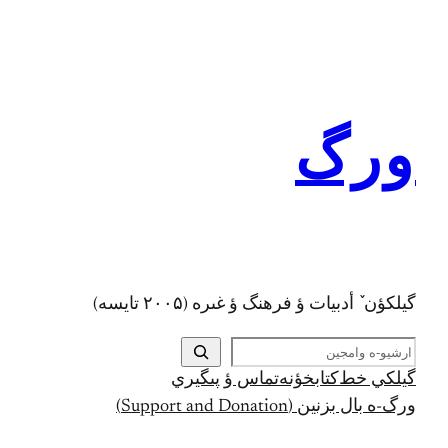
رفتن
به
محتوا
ورگ
گيلکؤن ٚ أدبیات ؤ فرهنگ ؤ غىره (۲۰۰۵ تايسه)
ج
س
گيلکي خط
کتابخؤنه
تماس ؤ پىگيري
ت
ورگ-ه بال بزنين (Support and Donation)
ج
و