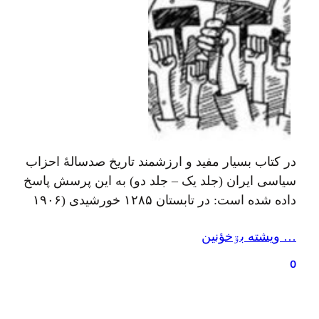
در کتاب بسیار مفید و ارزشمند تاریخ صدسالهٔ احزاب
سیاسی ایران (جلد یک – جلد دو) به این پرسش پاسخ
داده شده است: در تابستان ۱۲۸۵ خورشیدی (۱۹۰۶
میلادی) کارگران شیلات بحر خزر در حمایت از
… ويشته بۊخؤنين
انقلاب مشروطیت دست به اعتصاب زدند. در آبان
ماه همان سال این اعتراضها گسترش یافت و اکثر
0
کارگران ایرانی…