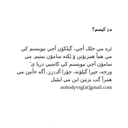
مۊ کيسم؟
ئره مي خلک أجي، گيلکؤن أجي نيويسنم کي
مي همأ همزبؤنن ؤ يٚکته سامؤن بمتيم. مي
سامؤن أجي نيويسنم کي کاسپي دريا ی ٚ
ورجه، جيرا گيلؤنه، جؤرا ألبۊرز. أگه خأنين مي
همرأ گب بزنين اين مي ايمٚیل‌ ‌
nobodyvrg[at]gmail.com