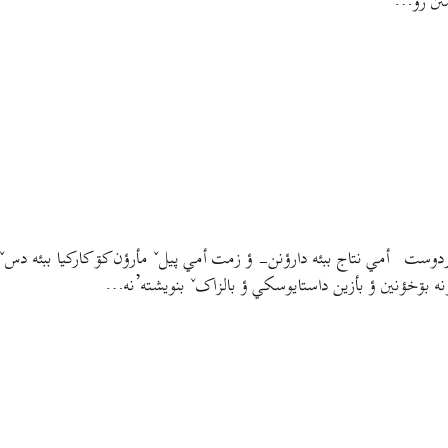
متن رو…
بشردوست أمي نتاج ببئه دارؤنن- ؤ زمت أمي پیلˇ مأرؤن کۊ کارکیا ببئه دس
رؤنه بۊخؤنين ؤ بأزين داستایوسکي ؤ بالزاکˇ بنويشته’نه…