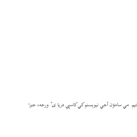
م. مي سامؤن أجي نيويسنم کي کاسپي دريا ی ٚ ورجه، جيرا