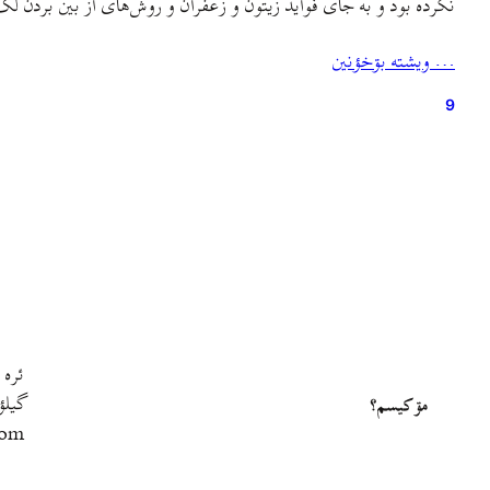
نکرده بود و به جای فواید زیتون و زعفران و روش‌های از بین بردن 
… ويشته بۊخؤنين
9
ئره 
گيلؤ
مۊ کيسم؟
com