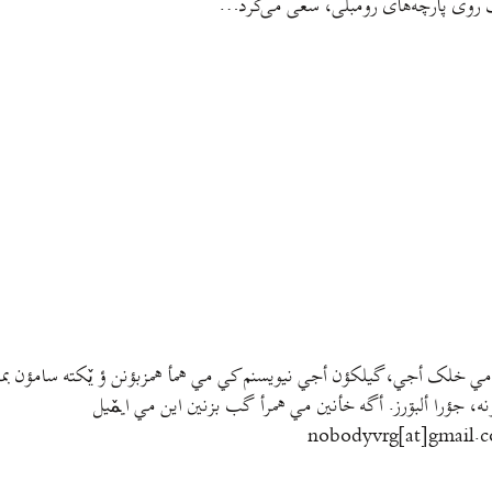
لک روی پارچه‌های رومبلی، سعی می‌کرد…
مي خلک أجي، گيلکؤن أجي نيويسنم کي مي همأ همزبؤنن ؤ يٚکته سامؤن بمتي
نه، جؤرا ألبۊرز. أگه خأنين مي همرأ گب بزنين اين مي ايمٚیل‌ ‌
nobodyvrg[at]gmail.