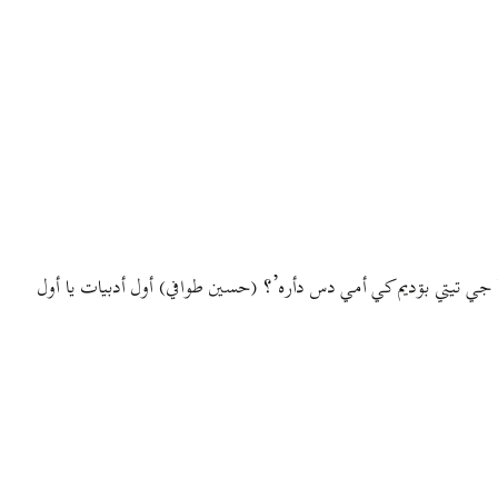
ˇ جي تیتي بۊدیم کي أمي دس دأره’؟ (حسین طوافي) أول أدبيات یا أول