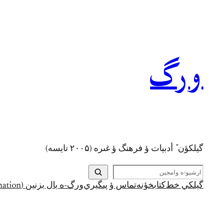
رفتن
به
محتوا
ورگ
گيلکؤن ٚ أدبیات ؤ فرهنگ ؤ غىره (۲۰۰۵ تايسه)
ج
س
گيلکي خط
کتابخؤنه
تماس ؤ پىگيري
ورگ-ه بال بزنين (Support and Donation)
ت
ج
و