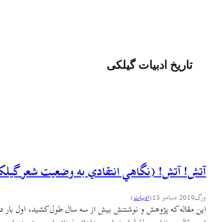
تاریخ ادبیات گیلکی
آتش! آتش! (نگاهي انتقادي به وضعیت شعر گیلک
ورگ
2019 دسامبر 15
(
ادبيات
)
این مقاله که پژوهش و نوشتنش بیش از سه سال طول کشید، اول بار در پ