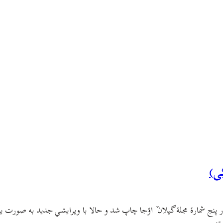
ی)
نج شمارهٔ مجلهٔ گیلان ٚ اؤجا چاپ شد و حالا با ویرایشي جدید به صورت یک