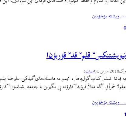
این مقاله رو ندارم و فقط امیدوارم صداهای فردای این سرزمین، این 
… ويشته بۊخؤنين
0
نيويشتنکسˇ قلمˇ قدˇ قۊربؤن!
ورگ
2018 مارس 1
(
ادبيات
)
به بهانهٔ انتشار کتاب گول‌باهار، مجموعه داستان‌های گیلکی علیرضا 
علم؟ شمرأني أگه مثلاً فرؤیدˇ کارؤنه پی بگيرين یا جامعه-شناسؤنˇ کا
… ويشته بۊخؤنين
1