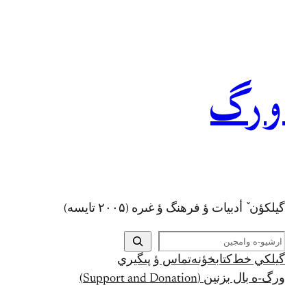
رفتن
به
محتوا
ورگ
گيلکؤن ٚ أدبیات ؤ فرهنگ ؤ غىره (۲۰۰۵ تايسه)
ج
س
گيلکي خط
کتابخؤنه
تماس ؤ پىگيري
ت
ورگ-ه بال بزنين (Support and Donation)
ج
و