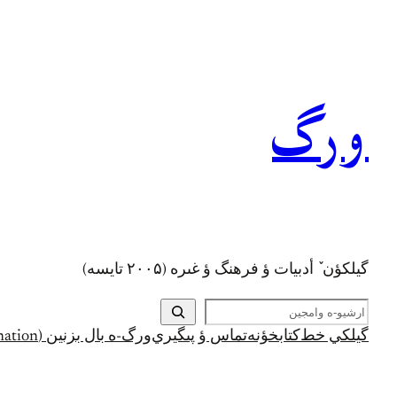
رفتن
به
محتوا
ورگ
گيلکؤن ٚ أدبیات ؤ فرهنگ ؤ غىره (۲۰۰۵ تايسه)
ج
س
گيلکي خط
کتابخؤنه
تماس ؤ پىگيري
ورگ-ه بال بزنين (Support and Donation)
ت
ج
و