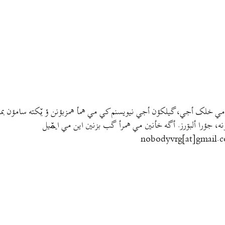
مي خلک أجي، گيلکؤن أجي نيويسنم کي مي همأ همزبؤنن ؤ يٚکته سامؤن بمتي
نه، جؤرا ألبۊرز. أگه خأنين مي همرأ گب بزنين اين مي ايمٚیل‌ ‌
nobodyvrg[at]gmail.