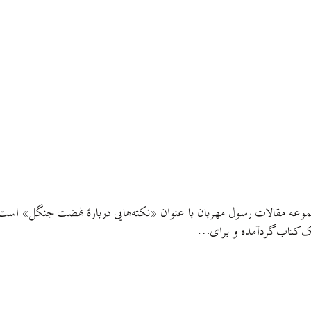
 مقالات رسول مهربان با عنوان «نکته‌هایی دربارهٔ نهضت جنگل»‌ است ک
ک کتاب گردآمده و برای…