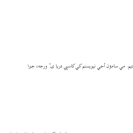
م. مي سامؤن أجي نيويسنم کي کاسپي دريا ی ٚ ورجه، جيرا