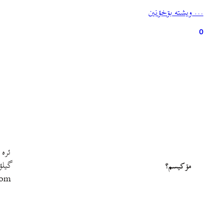
… ويشته بۊخؤنين
0
ئره 
گيلؤ
مۊ کيسم؟
com