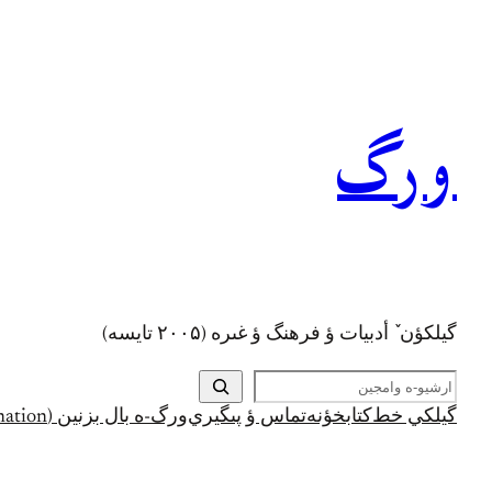
رفتن
به
محتوا
ورگ
گيلکؤن ٚ أدبیات ؤ فرهنگ ؤ غىره (۲۰۰۵ تايسه)
ج
س
گيلکي خط
کتابخؤنه
تماس ؤ پىگيري
ورگ-ه بال بزنين (Support and Donation)
ت
ج
و