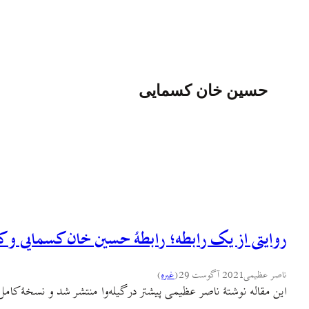
حسین خان کسمایی
روایتی از یک رابطه؛ رابطهٔ حسین خان کسمایی 
ناصر عظیمی
2021 آگوست 29
(
غىره
)
این مقاله نوشتهٔ ناصر عظیمی پیشتر در گیله‌وا منتشر شد و نسخهٔ کامل و