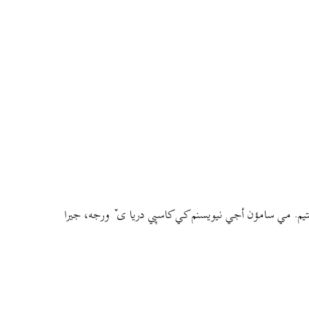
م. مي سامؤن أجي نيويسنم کي کاسپي دريا ی ٚ ورجه، جيرا