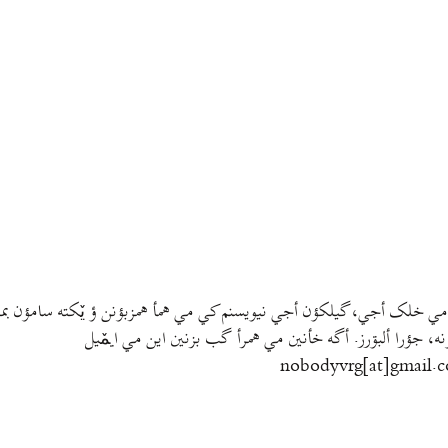
مي خلک أجي، گيلکؤن أجي نيويسنم کي مي همأ همزبؤنن ؤ يٚکته سامؤن بمتي
نه، جؤرا ألبۊرز. أگه خأنين مي همرأ گب بزنين اين مي ايمٚیل‌ ‌
nobodyvrg[at]gmail.