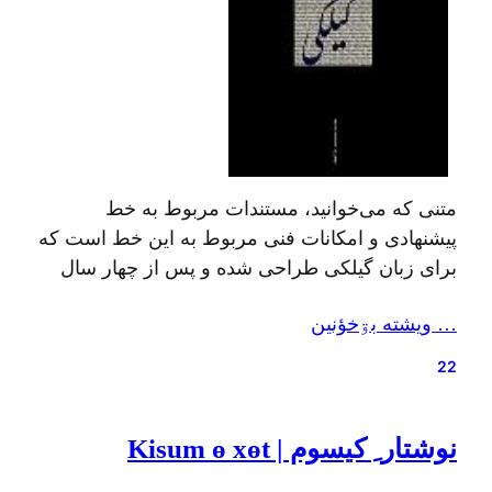
متنی که می‌خوانید، مستندات مربوط به خط
پیشنهادی و امکانات فنی مربوط به این خط است که
برای زبان گیلکی طراحی شده و پس از چهار سال
تجربهٔ عملی، طی زمان و پس از استفادهٔ کاربران
… ويشته بۊخؤنين
بسیاری در اینترنت و بیرون از آن، به مرور ضعفهای
آن مشخص و برطرف شده و یا پیشنهاداتی به…
22
نوشتار ِ کیسوم | Kisum ө xөt