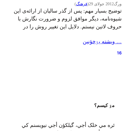
ورگ
2012 جولای 29
(
فرهنگ
)
توضیح بسیار مهم: پس از گذر سالیان از ارائه‌ی این
شیوه‌نامه، دیگر موافق لزوم و ضرورت نگارش با
حروف لاتین نیستم. دلایل این تغییر روش را در
پیشگفتار نظری مقاله‌ام در توضیح شیوهٔ پیشنهادی
… ويشته بۊخؤنين
نوینم برای گیلکی‌نویسی نوشته‌ام که در شمارهٔ دهم
نشریهٔ قاف چاپ شده است. بعد از این سالهای
16
آزمون و خطا و…
مۊ کيسم؟
ئره مي خلک أجي، گيلکؤن أجي نيويسنم کي