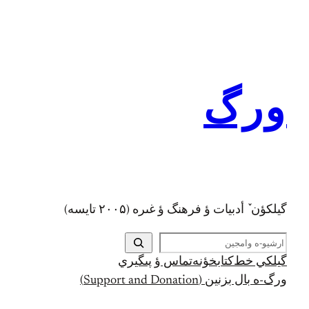
رفتن
به
محتوا
ورگ
گيلکؤن ٚ أدبیات ؤ فرهنگ ؤ غىره (۲۰۰۵ تايسه)
ج
س
گيلکي خط
کتابخؤنه
تماس ؤ پىگيري
ت
ورگ-ه بال بزنين (Support and Donation)
ج
و