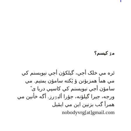
1
ديمصابۊن‌کف ٚ راز ٚ جي حلئه گرمه.دئه ألنی خۊشؤن
ويشته پئرن تا پسر.ىکچي…
مۊ کيسم؟
ئره مي خلک أجي، گيلکؤن أجي نيويسنم کي
مي همأ همزبؤنن ؤ يٚکته سامؤن بمتيم. مي
سامؤن أجي نيويسنم کي کاسپي دريا ی ٚ
ورجه، جيرا گيلؤنه، جؤرا ألبۊرز. أگه خأنين مي
همرأ گب بزنين اين مي ايمٚیل‌ ‌
nobodyvrg[at]gmail.com