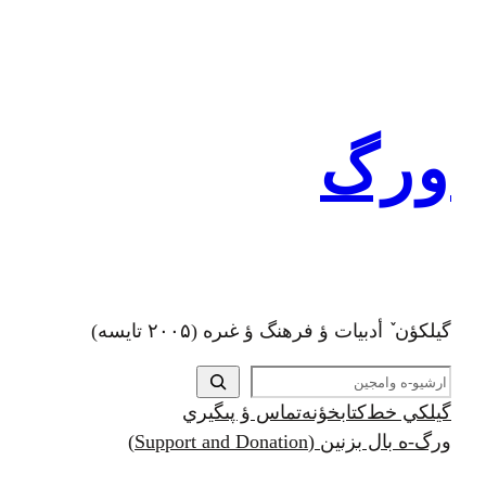
رفتن
به
محتوا
ورگ
گيلکؤن ٚ أدبیات ؤ فرهنگ ؤ غىره (۲۰۰۵ تايسه)
ج
س
گيلکي خط
کتابخؤنه
تماس ؤ پىگيري
ت
ورگ-ه بال بزنين (Support and Donation)
ج
و