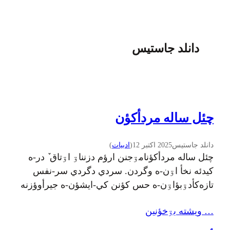
دانلد جاستیس
چئل ساله مردأکؤن
دانلد جاستيس
2025 اکتبر 12
(
ادبيات
)
چئل ساله مردأکؤنامۊجنن ارؤم دزنناۊ اۊتاق ٚ در-ه
کيدئه نخأ اۊن-ه وگردن. سردي دگردي سر-نفس
تازه‌کأدۊبؤاۊن-ه حس کؤنن کي-ايشؤن-ه جيرأوؤزنه
خۊدي کشتي عرشه سرهرجۊرکي ارؤمٚى کؤل بزنه.
… ويشته بۊخؤنين
اىنه جلفي دلهدۊمرته وأبئننوچه ديم-ه کي تمرين
کأدره دبستن ئبهايواشی، پئر ٚ کراوات-ه، پئر ٚ