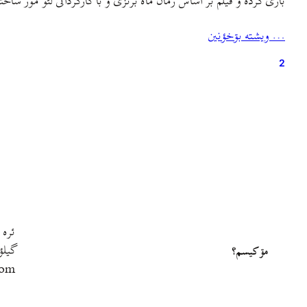
بازی کرده و فیلم بر اساس رمان ماه برنزی و با کارگردانی لئو مور ساخ
… ويشته بۊخؤنين
2
ئره 
گيلؤ
مۊ کيسم؟
com