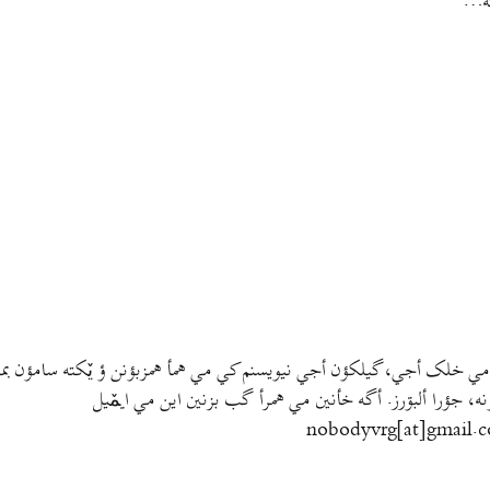
ته…
مي خلک أجي، گيلکؤن أجي نيويسنم کي مي همأ همزبؤنن ؤ يٚکته سامؤن بمتي
نه، جؤرا ألبۊرز. أگه خأنين مي همرأ گب بزنين اين مي ايمٚیل‌ ‌
nobodyvrg[at]gmail.