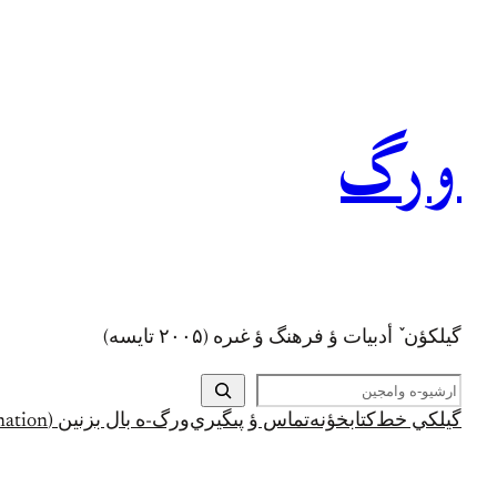
رفتن
به
محتوا
ورگ
گيلکؤن ٚ أدبیات ؤ فرهنگ ؤ غىره (۲۰۰۵ تايسه)
ج
س
گيلکي خط
کتابخؤنه
تماس ؤ پىگيري
ورگ-ه بال بزنين (Support and Donation)
ت
ج
و