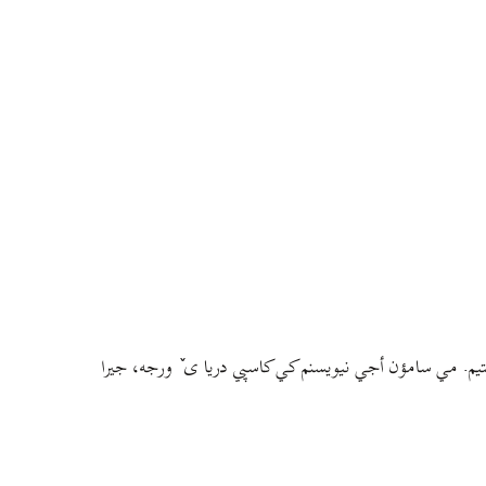
م. مي سامؤن أجي نيويسنم کي کاسپي دريا ی ٚ ورجه، جيرا