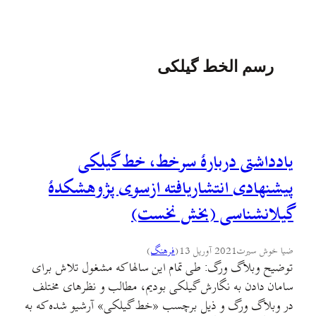
رسم الخط گیلکی
یادداشتی دربارهٔ سرخط، خط گیلکی
پیشنهادی انتشاریافته ازسوی پژوهشکدهٔ
گیلانشناسی (بخش نخست)
ضیا خوش سیرت
2021 آوریل 13
(
فرهنگ
)
توضیح وبلاگ ورگ: طی تمام این سالها که مشغول تلاش برای
سامان دادن به نگارش گیلکی بودیم، مطالب و نظرهای مختلف
در وبلاگ ورگ و ذیل برچسب «خط گیلکی» آرشیو شده که به