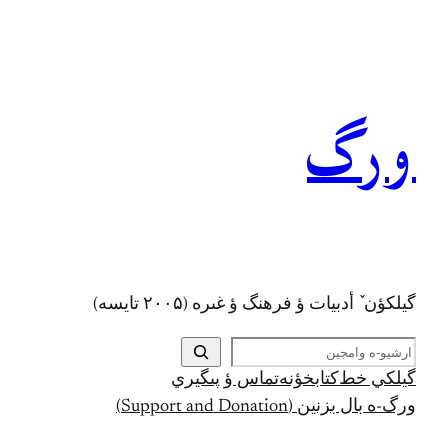
رفتن
به
محتوا
ورگ
گيلکؤن ٚ أدبیات ؤ فرهنگ ؤ غىره (۲۰۰۵ تايسه)
ج
س
گيلکي خط
کتابخؤنه
تماس ؤ پىگيري
ت
ورگ-ه بال بزنين (Support and Donation)
ج
و