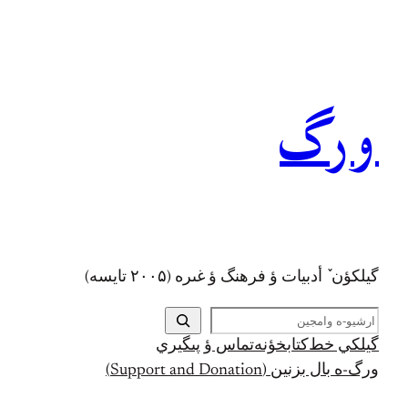
رفتن
به
محتوا
ورگ
گيلکؤن ٚ أدبیات ؤ فرهنگ ؤ غىره (۲۰۰۵ تايسه)
ج
س
گيلکي خط
کتابخؤنه
تماس ؤ پىگيري
ت
ورگ-ه بال بزنين (Support and Donation)
ج
و