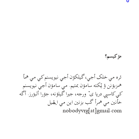
0
مۊ کيسم؟
ئره مي خلک أجي، گيلکؤن أجي نيويسنم کي مي همأ
همزبؤنن ؤ يٚکته سامؤن بمتيم. مي سامؤن أجي نيويسنم
کي کاسپي دريا ی ٚ ورجه، جيرا گيلؤنه، جؤرا ألبۊرز. أگه
خأنين مي همرأ گب بزنين اين مي ايمٚیل‌ ‌
nobodyvrg[at]gmail.com