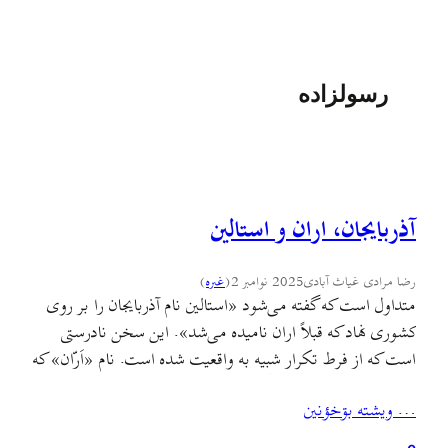
رسولزاده
آذربایجان، اران و استالین
رضا مرادی غیاث آبادی
2025 نوامبر 2
(
غىره
)
متداول است که گفته می‌شود «استالین نام آذربایجان را بر روی
کشوری نهاد که قبلاً اران نامیده می‌شد». این سخن نادرستی
است که از فرط تکرار شبیه به واقعیت شده است. نام «اَرّان» که
به شکل‌های گوناگون دیگری همچون «اَران/ آران/ الران/ رانی/
… ويشته بۊخؤنين
آلبانیا/ اُلوان/ اُغوان» در متون تاریخی ضبط شده، نه نام یک
کشور…