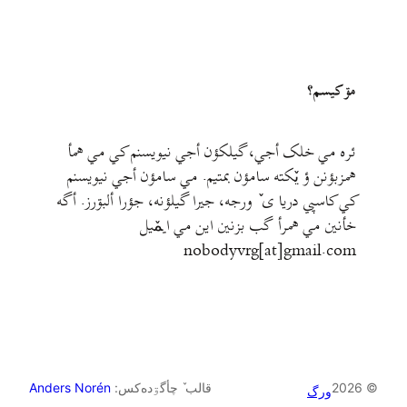
مۊ کيسم؟
ئره مي خلک أجي، گيلکؤن أجي نيويسنم کي مي همأ
همزبؤنن ؤ يٚکته سامؤن بمتيم. مي سامؤن أجي نيويسنم
کي کاسپي دريا ی ٚ ورجه، جيرا گيلؤنه، جؤرا ألبۊرز. أگه
خأنين مي همرأ گب بزنين اين مي ايمٚیل‌ ‌
nobodyvrg[at]gmail.com
© 2026
قالب ٚ چأگۊده‌کس:
Anders Norén
ورگ