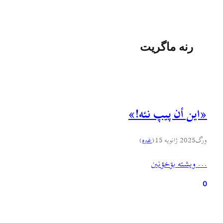
رنه ماگريت
«اين أن پيپ نئه!»
ورگ
2025 ژانویه 15
(
غىره
)
… ويشته بۊخؤنين
0