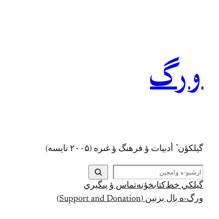
رفتن
به
محتوا
ورگ
گيلکؤن ٚ أدبیات ؤ فرهنگ ؤ غىره (۲۰۰۵ تايسه)
ج
س
گيلکي خط
کتابخؤنه
تماس ؤ پىگيري
ت
ورگ-ه بال بزنين (Support and Donation)
ج
و