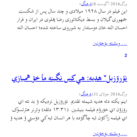
ورگ
2016 آگوست 8
(
فرهنگ
)
این فیلم در سال ۱۹۲۸ میلادی و چند سال پس از شکست
جمهوری گیلان و بسط دیکتاتوری رضا پهلوی در ایران و فرار
احسان الله خان دوستدار به شوروی ساخته شده؛ احسان الله
خان در این فیلم در نقش خودش بازی کرده و فیلم بر اساس رمان
… ويشته بۊخؤنين
ماه برنزی و با کارگردانی لئو مور ساخته…
2
نؤرۊزبلˇ هديه: هي کس نگینه مأ خۊ همبازي
ورگ
2016 جولای 31
(
فرهنگ
)
اينم يکته دئه هديه شيمئه تقديم. نؤرۊزبل نزديکه ؤ بد نئه اي
رۊزؤن اي خؤرؤم فيلمه بنيشين. (۱۳:۳۱ دئقه) وئرنر هئرتسۊک
اي فيلمه زأکؤن ئبه چأگۊده با هر انسان ئبه کي دۊستي ؤ هديه ؤ
سخاوته خۊش دأنه. اي فيلمه، گيلکي جيرنيويسˇ همرأ تينين
… ويشته بۊخؤنين
ائره’ جي جيرأکشين يا ائره نيگا بکۊنين: