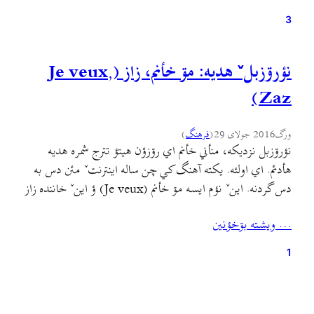
3
نؤرۊزبلˇ هديه: مۊ خأنم، زاز (Je veux,
Zaz)
ورگ
2016 جولای 29
(
فرهنگ
)
نؤرۊزبل نزديکه، منأني خأنم اي رۊزؤن هيتؤ تترج شمره هديه
هأدئم. اي اولئه. يکته آهنگ کي چن ساله اينترنتˇ مئن دس به
دس گردنه. اينˇ نؤم ايسه مۊ خأنم (Je veux) ؤ اينˇ خاننده زاز
(Zaz). اي دفأره ولي گيلکي جيرنيويسˇ همرأ تينين اينه بينين ؤ
… ويشته بۊخؤنين
بشتؤيين ؤ کئف بکۊنين. هم تينين اي کليپˇ فايله…
1