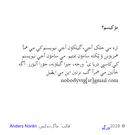
مۊ کيسم؟
ئره مي خلک أجي، گيلکؤن أجي نيويسنم کي مي همأ
همزبؤنن ؤ يٚکته سامؤن بمتيم. مي سامؤن أجي نيويسنم
کي کاسپي دريا ی ٚ ورجه، جيرا گيلؤنه، جؤرا ألبۊرز. أگه
خأنين مي همرأ گب بزنين اين مي ايمٚیل‌ ‌
nobodyvrg[at]gmail.com
© 2026
قالب ٚ چأگۊده‌کس:
Anders Norén
ورگ