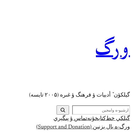
رفتن
به
محتوا
ورگ
گيلکؤن ٚ أدبیات ؤ فرهنگ ؤ غىره (۲۰۰۵ تايسه)
ج
س
گيلکي خط
کتابخؤنه
تماس ؤ پىگيري
ت
ورگ-ه بال بزنين (Support and Donation)
ج
و