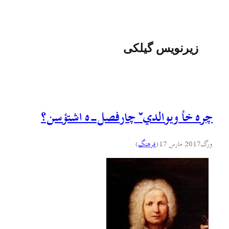
زیرنویس گیلکی
چره خأ ویوالديˇ چارفصل-ه اشتؤسن؟
ورگ
2017 مارس 17
(
فرهنگ
)