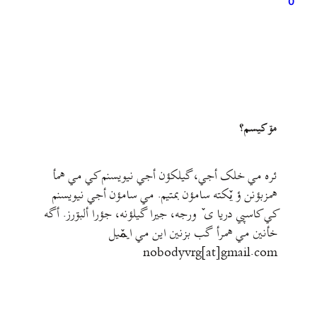
0
مۊ کيسم؟
ئره مي خلک أجي، گيلکؤن أجي نيويسنم کي مي همأ
همزبؤنن ؤ يٚکته سامؤن بمتيم. مي سامؤن أجي نيويسنم
کي کاسپي دريا ی ٚ ورجه، جيرا گيلؤنه، جؤرا ألبۊرز. أگه
خأنين مي همرأ گب بزنين اين مي ايمٚیل‌ ‌
nobodyvrg[at]gmail.com