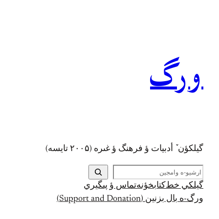
رفتن
به
محتوا
ورگ
گيلکؤن ٚ أدبیات ؤ فرهنگ ؤ غىره (۲۰۰۵ تايسه)
ج
س
گيلکي خط
کتابخؤنه
تماس ؤ پىگيري
ت
ورگ-ه بال بزنين (Support and Donation)
ج
و