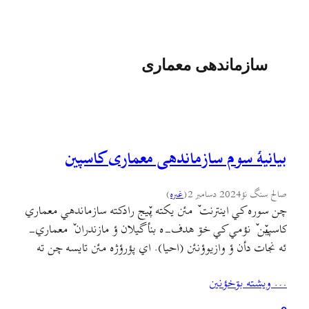
سازماندهی معماری
بیانیهٔ سوم سازماندهی معماری کاسپین
صالح سنگ نؤ
2024 دسامبر 2
(
غىره
)
چن سوره کي اينترنت ٚ مئن یکته پٚيج رادکته سازماندهي معماري
کاسپيٚن ٚ نؤمي کي خۊ هدف-ه بنأ گيلان ؤ مازندران ٚ معماري-
ئه نجات دأن ؤ وازيوؤنئن (احیا). اي پؤرؤژه مئن تايسه چن ته
وؤت ؤ فيلم بيرين بمأ کي اي پیج ٚمئن حتما بينين ولي ائره خأنم
… ويشته بۊخؤنين
اۊن ٚ سۊيٚمي بيانيه-أ بنئم چۊن خئلي…