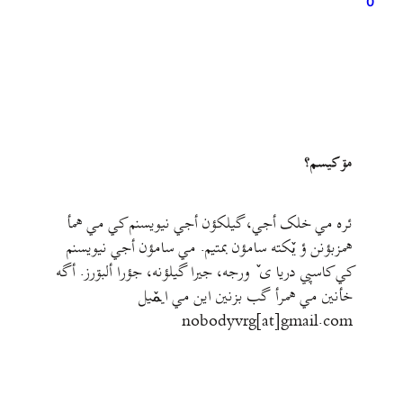
0
مۊ کيسم؟
ئره مي خلک أجي، گيلکؤن أجي نيويسنم کي مي همأ
همزبؤنن ؤ يٚکته سامؤن بمتيم. مي سامؤن أجي نيويسنم
کي کاسپي دريا ی ٚ ورجه، جيرا گيلؤنه، جؤرا ألبۊرز. أگه
خأنين مي همرأ گب بزنين اين مي ايمٚیل‌ ‌
nobodyvrg[at]gmail.com