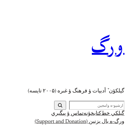
رفتن
به
محتوا
ورگ
گيلکؤن ٚ أدبیات ؤ فرهنگ ؤ غىره (۲۰۰۵ تايسه)
ج
س
گيلکي خط
کتابخؤنه
تماس ؤ پىگيري
ت
ورگ-ه بال بزنين (Support and Donation)
ج
و