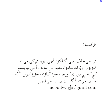
0
مۊ کيسم؟
ئره مي خلک أجي، گيلکؤن أجي نيويسنم کي مي همأ
همزبؤنن ؤ يٚکته سامؤن بمتيم. مي سامؤن أجي نيويسنم
کي کاسپي دريا ی ٚ ورجه، جيرا گيلؤنه، جؤرا ألبۊرز. أگه
خأنين مي همرأ گب بزنين اين مي ايمٚیل‌ ‌
nobodyvrg[at]gmail.com