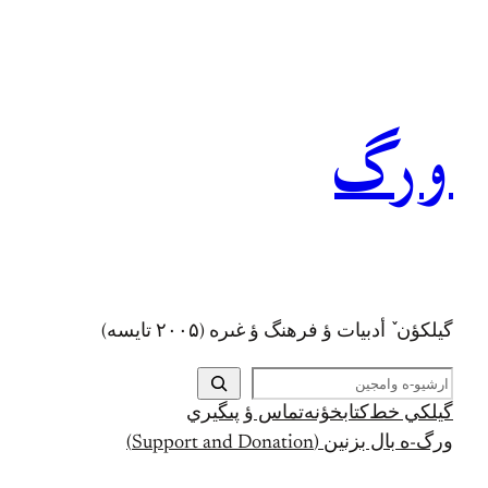
رفتن
به
محتوا
ورگ
گيلکؤن ٚ أدبیات ؤ فرهنگ ؤ غىره (۲۰۰۵ تايسه)
ج
س
گيلکي خط
کتابخؤنه
تماس ؤ پىگيري
ت
ورگ-ه بال بزنين (Support and Donation)
ج
و