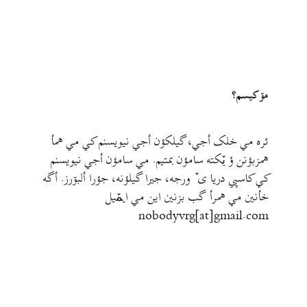
مۊ کيسم؟
ئره مي خلک أجي، گيلکؤن أجي نيويسنم کي مي همأ
همزبؤنن ؤ يٚکته سامؤن بمتيم. مي سامؤن أجي نيويسنم
کي کاسپي دريا ی ٚ ورجه، جيرا گيلؤنه، جؤرا ألبۊرز. أگه
خأنين مي همرأ گب بزنين اين مي ايمٚیل‌ ‌
nobodyvrg[at]gmail.com