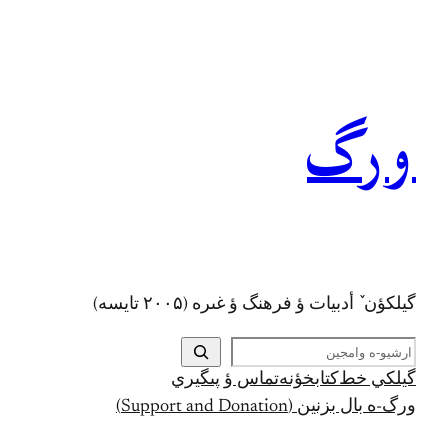
رفتن
به
محتوا
ورگ
گيلکؤن ٚ أدبیات ؤ فرهنگ ؤ غىره (۲۰۰۵ تايسه)
ج
س
گيلکي خط
کتابخؤنه
تماس ؤ پىگيري
ت
ورگ-ه بال بزنين (Support and Donation)
ج
و