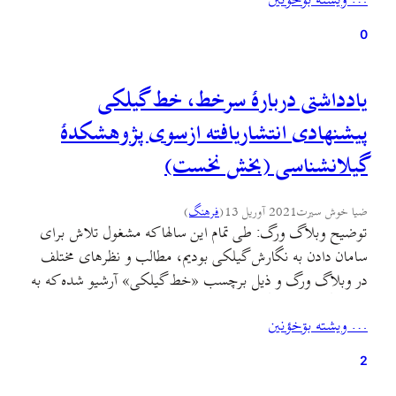
… ويشته بۊخؤنين
گیلکی) و حفظ و افزودن اسامی دارای مدرک…
0
یادداشتی دربارهٔ سرخط، خط گیلکی
پیشنهادی انتشاریافته ازسوی پژوهشکدهٔ
گیلانشناسی (بخش نخست)
ضیا خوش سیرت
2021 آوریل 13
(
فرهنگ
)
توضیح وبلاگ ورگ: طی تمام این سالها که مشغول تلاش برای
سامان دادن به نگارش گیلکی بودیم، مطالب و نظرهای مختلف
در وبلاگ ورگ و ذیل برچسب «خط گیلکی» آرشیو شده که به
پژوهشگر یا پرسشگر این موضوع کمک خواهد کرد تا دسترسی
… ويشته بۊخؤنين
یکجا به این منابع داشته باشد. اخیرا از سوی پژوهشکدهٔ
گیلان‌شناسی، آیین…
2