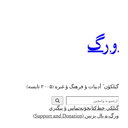
رفتن
به
محتوا
ورگ
گيلکؤن ٚ أدبیات ؤ فرهنگ ؤ غىره (۲۰۰۵ تايسه)
ج
س
گيلکي خط
کتابخؤنه
تماس ؤ پىگيري
ت
ورگ-ه بال بزنين (Support and Donation)
ج
و