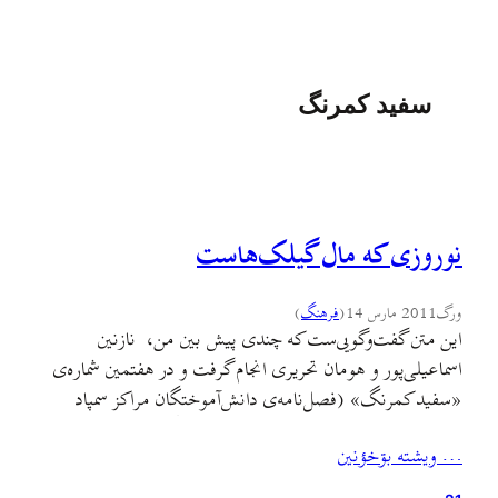
سفید کمرنگ
نوروزی که مال گیلک‌هاست
ورگ
2011 مارس 14
(
فرهنگ
)
این متن گفت‌وگویی‌ست که چندی پیش بین من، نازنین
اسماعیلی‌‌پور و هومان تحریری انجام گرفت و در هفتمین شماره‌ی
«سفید کمرنگ» (فصل‌نامه‌ی دانش‌آموختگان مراکز سمپاد
رشت) چاپ شد. با این توضیح که سبک نگارش و ویراستاری
… ويشته بۊخؤنين
این متن متعلق به تحریریه‌ سفید کمرنگ است، نه ورگ.
نوروزبل چه مراسمی است و پیشینه و نقش…