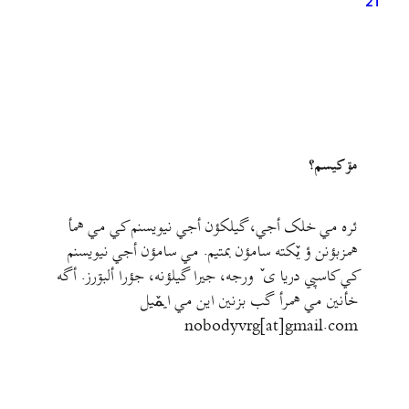
21
مۊ کيسم؟
ئره مي خلک أجي، گيلکؤن أجي نيويسنم کي مي همأ
همزبؤنن ؤ يٚکته سامؤن بمتيم. مي سامؤن أجي نيويسنم
کي کاسپي دريا ی ٚ ورجه، جيرا گيلؤنه، جؤرا ألبۊرز. أگه
خأنين مي همرأ گب بزنين اين مي ايمٚیل‌ ‌
nobodyvrg[at]gmail.com