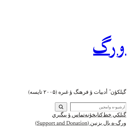
رفتن
به
محتوا
ورگ
گيلکؤن ٚ أدبیات ؤ فرهنگ ؤ غىره (۲۰۰۵ تايسه)
ج
س
گيلکي خط
کتابخؤنه
تماس ؤ پىگيري
ت
ورگ-ه بال بزنين (Support and Donation)
ج
و