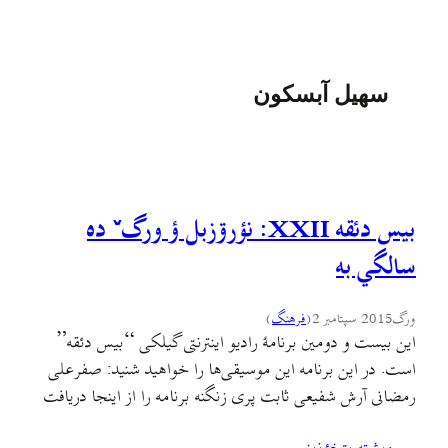
سهیل آبسکون
بيس دئقه XXII: نؤرۊزبل ؤ ورگˇ ده
سالگي به
ورگ
2015 سپتامبر 2
(
فرهنگ
)
اين بیست و دومین برنامهٔ رادیو اینترنتی گیلکی “بیس دئقه”
است. در این برنامه این موسیقی‌ها را خواهید شنید: صفرعلی
رمضانی آرش شفیعی ثابت پری زنگنه برنامه را از اینجا دریافت
کنید. [soundcloud