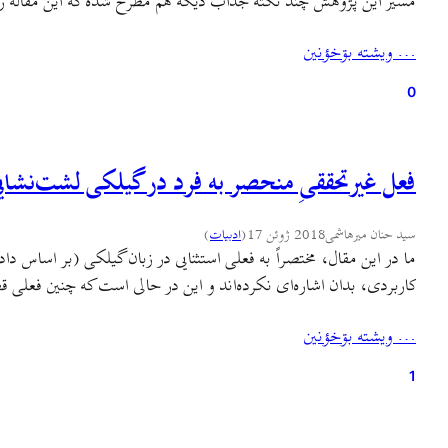
مسیر این پژوهش چند نکتهٔ جذاب ديگه هم مطرح شده که اين مقاله رو
… ويشته بۊخؤنين
0
فعل غیرتحققیِ منحصر به فرد در گیلکی لشت‌نشای
سید حنان میرهاشمی
2018 ژوئن 17
(
ادبيات
)
ما در این مقال، مختصراً به فعلی استثنایی در زبان گیلکی (بر اساس 
کاربردی، بدان اشاره‌ای نکرده‌اند و این در حالی است که چنین فعلی 
… ويشته بۊخؤنين
1