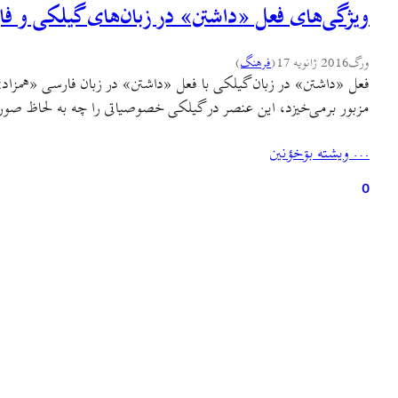
ویژگی‌های فعل «داشتن» در زبان‌های گیلکی و فا
ورگ
2016 ژانویه 17
(
فرهنگ
)
فعل «داشتن» در زبان گیلکی با فعل «داشتن» در زبان فارسی «همزاد
مزبور برمی‌خیزد، این عنصر در گیلکی خصوصیاتی را چه به لحاظ صور
… ويشته بۊخؤنين
0