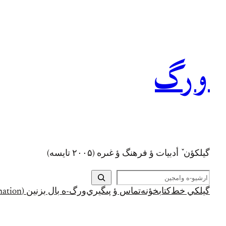
رفتن
به
محتوا
ورگ
گيلکؤن ٚ أدبیات ؤ فرهنگ ؤ غىره (۲۰۰۵ تايسه)
ج
س
گيلکي خط
کتابخؤنه
تماس ؤ پىگيري
ورگ-ه بال بزنين (Support and Donation)
ت
ج
و