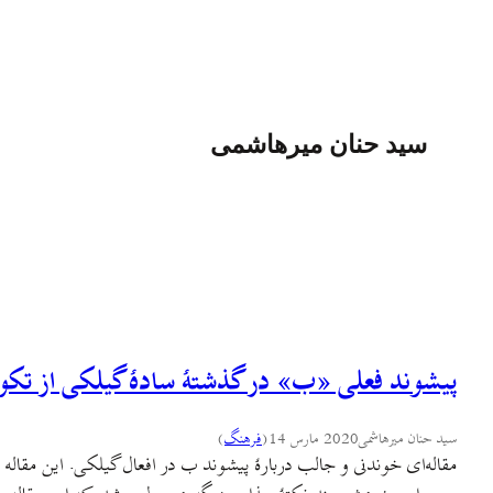
سید حنان میرهاشمی
پیشوند فعلی «ب» در گذشتهٔ سادهٔ گیلکی از تکو
سید حنان میرهاشمی
2020 مارس 14
(
فرهنگ
)
مقاله‌ای خوندنی و جالب دربارهٔ پیشوند ب در افعال گیلکی. این مقاله 