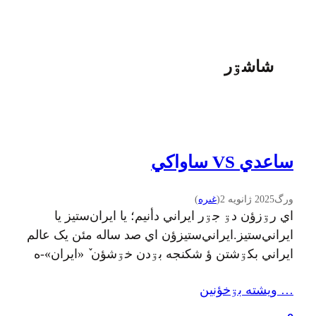
شاشۊر
ساعدي VS ساواکي
ورگ
2025 ژانویه 2
(
غىره
)
اي رۊزؤن دۊ جۊر ایراني دأنیم؛ یا ایران‌ستیز یا
ایراني‌ستیز.ایراني‌ستیزؤن اي صد ساله مئن یک عالم
ایراني بکۊشتن ؤ شکنجه بۊدن خۊشؤن ٚ «ایران»-ه
دأشتن ئبه.مثلا ساعدي (گوهر مراد) ایران‌ستیز بۊ،
… ويشته بۊخؤنين
ساواکي ایراني‌ستیز. ساواکي ألؤنم ایراني‌ستیزه.
خیال کؤنه اسم عوضأکۊنه عینک دۊدي بزنه أمه این-