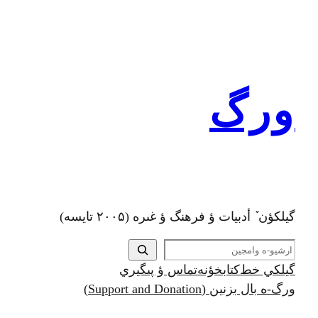
رفتن
به
محتوا
ورگ
گيلکؤن ٚ أدبیات ؤ فرهنگ ؤ غىره (۲۰۰۵ تايسه)
ج
س
گيلکي خط
کتابخؤنه
تماس ؤ پىگيري
ت
ورگ-ه بال بزنين (Support and Donation)
ج
و