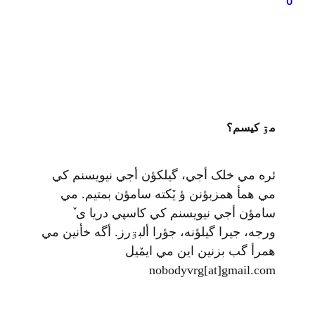
0
ه دئه نشناسنيم.
مۊ کيسم؟
ئره مي خلک أجي، گيلکؤن أجي نيويسنم کي
مي همأ همزبؤنن ؤ يٚکته سامؤن بمتيم. مي
سامؤن أجي نيويسنم کي کاسپي دريا ی ٚ
ورجه، جيرا گيلؤنه، جؤرا ألبۊرز. أگه خأنين مي
همرأ گب بزنين اين مي ايمٚیل‌ ‌
nobodyvrg[at]gmail.com