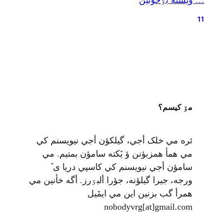
… ويشته بۊخؤنين
اتاق را پر کرده بود. سمت راستم هم کتاب‌های
فارسی بود. میان انگلیسی‌ها واژه «امپریالیسم»
11
برایم برجسته است و در سمت راستم…
مۊ کيسم؟
ئره مي خلک أجي، گيلکؤن أجي نيويسنم کي
مي همأ همزبؤنن ؤ يٚکته سامؤن بمتيم. مي
سامؤن أجي نيويسنم کي کاسپي دريا ی ٚ
ورجه، جيرا گيلؤنه، جؤرا ألبۊرز. أگه خأنين مي
همرأ گب بزنين اين مي ايمٚیل‌ ‌
nobodyvrg[at]gmail.com