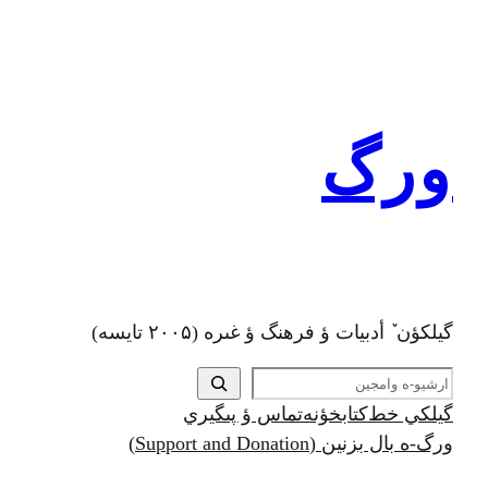
رفتن
به
محتوا
ورگ
گيلکؤن ٚ أدبیات ؤ فرهنگ ؤ غىره (۲۰۰۵ تايسه)
ج
س
گيلکي خط
کتابخؤنه
تماس ؤ پىگيري
ت
ورگ-ه بال بزنين (Support and Donation)
ج
و