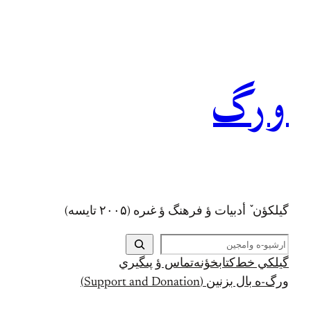
رفتن
به
محتوا
ورگ
گيلکؤن ٚ أدبیات ؤ فرهنگ ؤ غىره (۲۰۰۵ تايسه)
ج
س
گيلکي خط
کتابخؤنه
تماس ؤ پىگيري
ت
ورگ-ه بال بزنين (Support and Donation)
ج
و