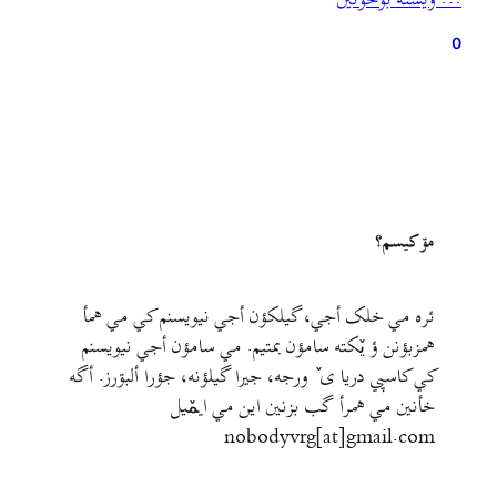
… ويشته بۊخؤنين
اینجا بگیرید و بخوانید.
0
مۊ کيسم؟
ئره مي خلک أجي، گيلکؤن أجي نيويسنم کي مي همأ
همزبؤنن ؤ يٚکته سامؤن بمتيم. مي سامؤن أجي نيويسنم
کي کاسپي دريا ی ٚ ورجه، جيرا گيلؤنه، جؤرا ألبۊرز. أگه
خأنين مي همرأ گب بزنين اين مي ايمٚیل‌ ‌
nobodyvrg[at]gmail.com