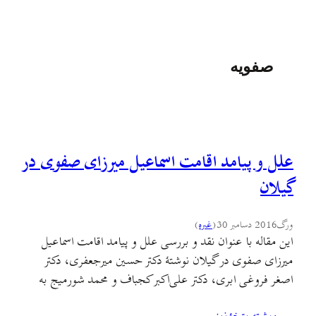
صفویه
علل و پیامد اقامت اسماعیل میرزای صفوی در
گیلان
ورگ
2016 دسامبر 30
(
غىره
)
این مقاله با عنوان نقد و بررسی علل و پیامد اقامت اسماعیل
میرزای صفوی در گیلان نوشتهٔ دکتر حسین میرجعفری، دکتر
اصغر فروغی ابری، دکتر علی‌اکبر کجباف و محمد شورمیج به
مقطعی حساس در تاریخ ایران و گیلان میپرازد. این مقاله را از