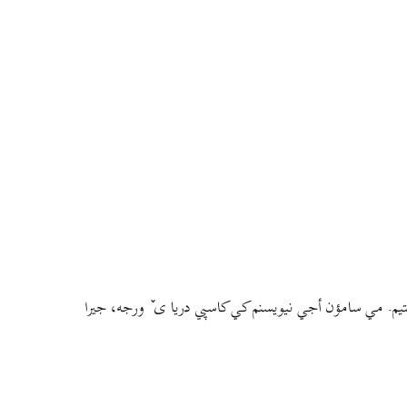
م. مي سامؤن أجي نيويسنم کي کاسپي دريا ی ٚ ورجه، جيرا