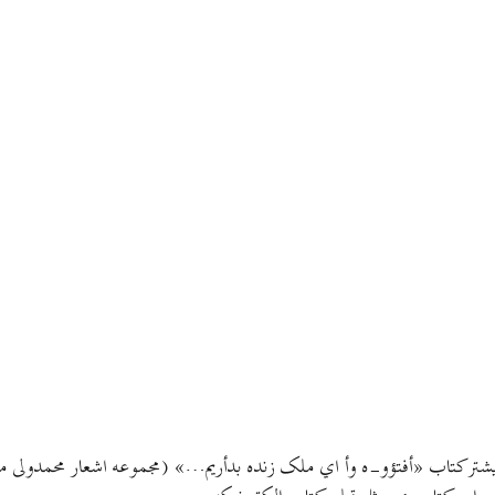
 پیشتر کتاب «أفتؤو-ه وأ اي ملک زنده بدأريم…» (مجموعه اشعار محمدولی