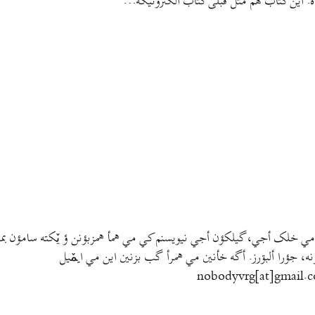
ه. این کتاب هم مثل قبلی کتاب الکترونیکه…
مي خلک أجي، گيلکؤن أجي نيويسنم کي مي همأ همزبؤنن ؤ يٚکته سامؤن بمتي
نه، جؤرا ألبۊرز. أگه خأنين مي همرأ گب بزنين اين مي ايمٚیل‌ ‌
nobodyvrg[at]gmail.