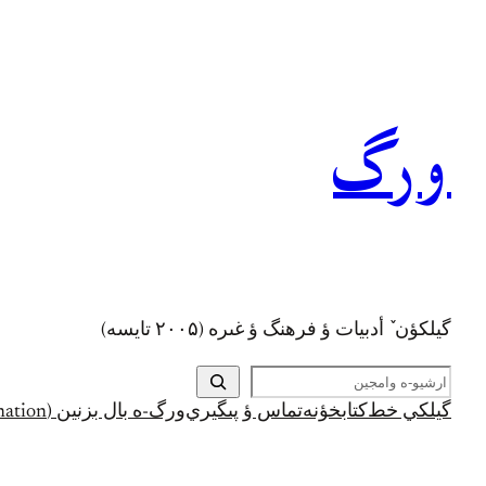
رفتن
به
محتوا
ورگ
گيلکؤن ٚ أدبیات ؤ فرهنگ ؤ غىره (۲۰۰۵ تايسه)
ج
س
گيلکي خط
کتابخؤنه
تماس ؤ پىگيري
ورگ-ه بال بزنين (Support and Donation)
ت
ج
و