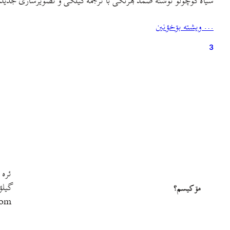
سیاه کوچولو نوشتهٔ صمد بهرنگی با ترجمهٔ گیلکی و تصویرسازی جدید
… ويشته بۊخؤنين
3
ئره 
گيلؤ
مۊ کيسم؟
com