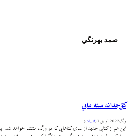
صمد بهرنگي
کۊجدانه سئه ماىي
ورگ
2022 آوریل 3
(
ادبيات
)
این هم از کتابی جدید از سری کتابهایی که در ورگ منتشر خواهد شد.