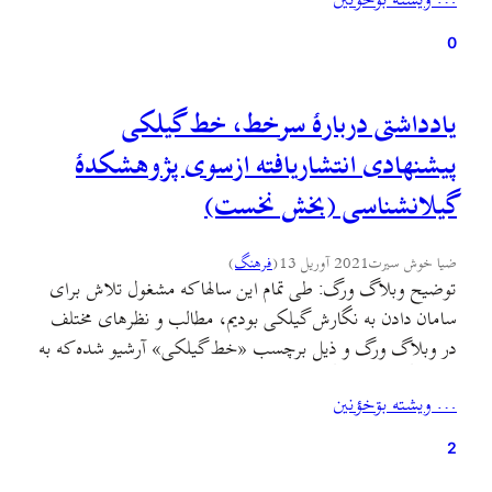
… ويشته بۊخؤنين
گیلکی) و حفظ و افزودن اسامی دارای مدرک…
0
یادداشتی دربارهٔ سرخط، خط گیلکی
پیشنهادی انتشاریافته ازسوی پژوهشکدهٔ
گیلانشناسی (بخش نخست)
ضیا خوش سیرت
2021 آوریل 13
(
فرهنگ
)
توضیح وبلاگ ورگ: طی تمام این سالها که مشغول تلاش برای
سامان دادن به نگارش گیلکی بودیم، مطالب و نظرهای مختلف
در وبلاگ ورگ و ذیل برچسب «خط گیلکی» آرشیو شده که به
پژوهشگر یا پرسشگر این موضوع کمک خواهد کرد تا دسترسی
… ويشته بۊخؤنين
یکجا به این منابع داشته باشد. اخیرا از سوی پژوهشکدهٔ
گیلان‌شناسی، آیین…
2