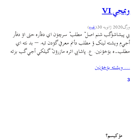
وبمجي VI
ورگ
2020 ژانویه 30
(
غىره
)
بي پیشاشۊگب شنم اصل ٚ مطلب ٚ سرچۊن اي دفأره حتی اۊ دفأر
أجي‌م ويشته لینک ؤ مطلب دأنم معرفي گۊدن ئبه. – بد نئه اي
مطلب-ه بۊخؤنين. ع. پاشایي ائره مازرۊن ٚ گیلکي أجي گب بزئه
دأنه ؤ يته گلکي کلمه أجي/ اي مطلب ٚ جير ٚ کامنتؤنم خؤندن
… ويشته بۊخؤنين
دأنه: حکایت گاوزن گاو و…
3
مۊ کيسم؟