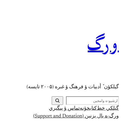
رفتن
به
محتوا
ورگ
گيلکؤن ٚ أدبیات ؤ فرهنگ ؤ غىره (۲۰۰۵ تايسه)
ج
س
گيلکي خط
کتابخؤنه
تماس ؤ پىگيري
ت
ورگ-ه بال بزنين (Support and Donation)
ج
و