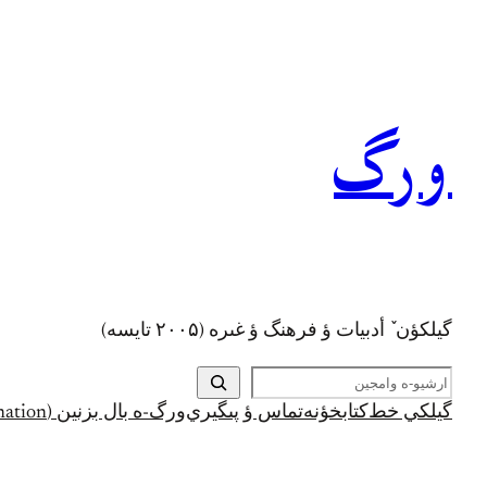
رفتن
به
محتوا
ورگ
گيلکؤن ٚ أدبیات ؤ فرهنگ ؤ غىره (۲۰۰۵ تايسه)
ج
س
گيلکي خط
کتابخؤنه
تماس ؤ پىگيري
ورگ-ه بال بزنين (Support and Donation)
ت
ج
و