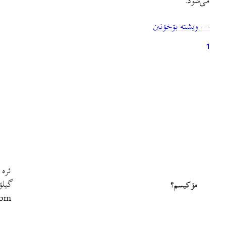
می‌شود.
… ويشته بۊخؤنين
1
ئره 
گيلؤ
مۊ کيسم؟
com