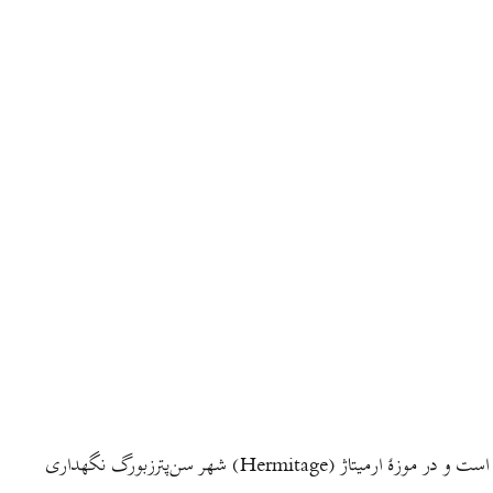
گردنبند طلا، مربوط به سدهٔ نهم یا دهم پیش از میلاد، متعلق به تمدن مارلیک-دیلمان. این گردنبند جزئی از مجموعهٔ خانم پتی بیرچ (Patti Birch) است و در موزهٔ ارمیتاژ (Hermitage) شهر سن‌پترزبورگ نگهداری