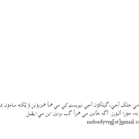
مي خلک أجي، گيلکؤن أجي نيويسنم کي مي همأ همزبؤنن ؤ يٚکته سامؤن بمتي
نه، جؤرا ألبۊرز. أگه خأنين مي همرأ گب بزنين اين مي ايمٚیل‌ ‌
nobodyvrg[at]gmail.