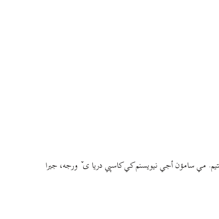
م. مي سامؤن أجي نيويسنم کي کاسپي دريا ی ٚ ورجه، جيرا