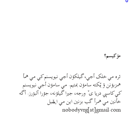
0
مۊ کيسم؟
ئره مي خلک أجي، گيلکؤن أجي نيويسنم کي مي همأ
همزبؤنن ؤ يٚکته سامؤن بمتيم. مي سامؤن أجي نيويسنم
کي کاسپي دريا ی ٚ ورجه، جيرا گيلؤنه، جؤرا ألبۊرز. أگه
خأنين مي همرأ گب بزنين اين مي ايمٚیل‌ ‌
nobodyvrg[at]gmail.com