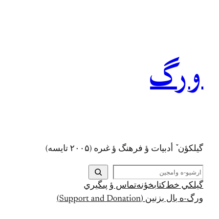
رفتن
به
محتوا
ورگ
گيلکؤن ٚ أدبیات ؤ فرهنگ ؤ غىره (۲۰۰۵ تايسه)
ج
س
گيلکي خط
کتابخؤنه
تماس ؤ پىگيري
ت
ورگ-ه بال بزنين (Support and Donation)
ج
و