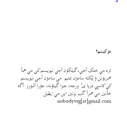
3
مۊ کيسم؟
ئره مي خلک أجي، گيلکؤن أجي نيويسنم کي مي همأ
همزبؤنن ؤ يٚکته سامؤن بمتيم. مي سامؤن أجي نيويسنم
کي کاسپي دريا ی ٚ ورجه، جيرا گيلؤنه، جؤرا ألبۊرز. أگه
خأنين مي همرأ گب بزنين اين مي ايمٚیل‌ ‌
nobodyvrg[at]gmail.com