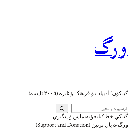
رفتن
به
محتوا
ورگ
گيلکؤن ٚ أدبیات ؤ فرهنگ ؤ غىره (۲۰۰۵ تايسه)
ج
س
گيلکي خط
کتابخؤنه
تماس ؤ پىگيري
ت
ورگ-ه بال بزنين (Support and Donation)
ج
و