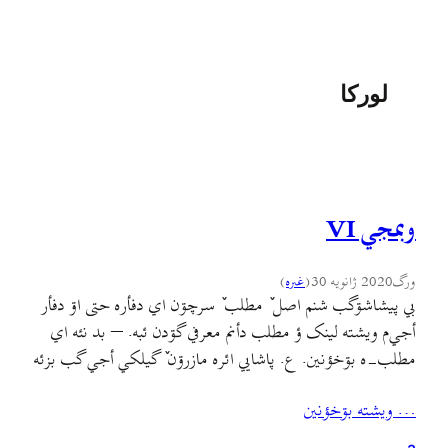
لورکا
وبمجي VI
ورگ
2020 ژانویه 30
(
غىره
)
بي پیشاشۊگب شنم اصل ٚ مطلب ٚ سرچۊن اي دفأره حتی اۊ دفأر
أجي‌م ويشته لینک ؤ مطلب دأنم معرفي گۊدن ئبه. – بد نئه اي
مطلب-ه بۊخؤنين. ع. پاشایي ائره مازرۊن ٚ گیلکي أجي گب بزئه
دأنه ؤ يته گلکي کلمه أجي/ اي مطلب ٚ جير ٚ کامنتؤنم خؤندن
… ويشته بۊخؤنين
دأنه: حکایت گاوزن گاو و…