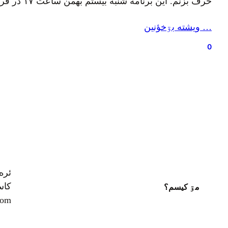
حرف بزنم. این برنامه شنبه بیستم بهمن ساعت ۱۷ در فرهنگسرای نیاوران برگزار میشه و امیدوارم دوستان و همراهان ساکن تهران رو ببینم و…
… ويشته بۊخؤنين
0
ئره
کاسپ
مۊ کيسم؟
com