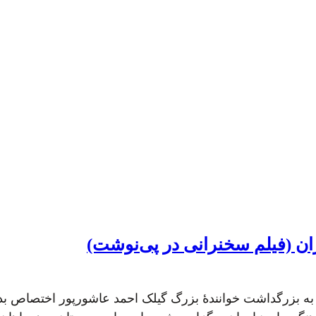
ن (فیلم سخنرانی در پی‌نوشت)
 به بزرگداشت خوانندهٔ بزرگ گیلک احمد عاشورپور اختصاص بده