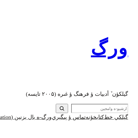
رفتن
به
محتوا
ورگ
گيلکؤن ٚ أدبیات ؤ فرهنگ ؤ غىره (۲۰۰۵ تايسه)
ج
س
گيلکي خط
کتابخؤنه
تماس ؤ پىگيري
ورگ-ه بال بزنين (Support and Donation)
ت
ج
و