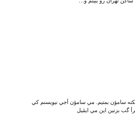
کته سامؤن بمتيم. مي سامؤن أجي نيويسنم کي
 گب بزنين اين مي ايمٚیل‌ ‌