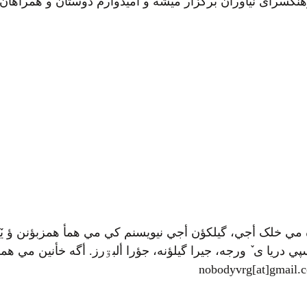
 مي خلک أجي، گيلکؤن أجي نيويسنم کي مي همأ همزبؤنن ؤ يٚ
ي دريا ی ٚ ورجه، جيرا گيلؤنه، جؤرا ألبۊرز. أگه خأنين مي همرأ
nobodyvrg[at]gmail.