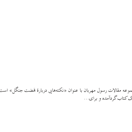
 مقالات رسول مهربان با عنوان «نکته‌هایی دربارهٔ نهضت جنگل»‌ است ک
ک کتاب گردآمده و برای…