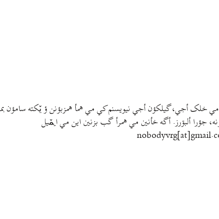
مي خلک أجي، گيلکؤن أجي نيويسنم کي مي همأ همزبؤنن ؤ يٚکته سامؤن بمتي
نه، جؤرا ألبۊرز. أگه خأنين مي همرأ گب بزنين اين مي ايمٚیل‌ ‌
nobodyvrg[at]gmail.