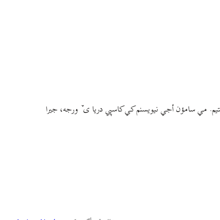
م. مي سامؤن أجي نيويسنم کي کاسپي دريا ی ٚ ورجه، جيرا