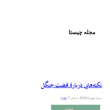
مجله چیستا
نکته‌هایی دربارهٔ نهضت جنگل
رسول مهربان
2025 دسامبر 7
(
غىره
)