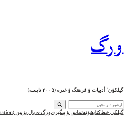
رفتن
به
محتوا
ورگ
گيلکؤن ٚ أدبیات ؤ فرهنگ ؤ غىره (۲۰۰۵ تايسه)
ج
س
گيلکي خط
کتابخؤنه
تماس ؤ پىگيري
ورگ-ه بال بزنين (Support and Donation)
ت
ج
و