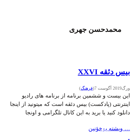
محمدحسن جهری
بیس دئقه XXVI
ورگ
2019 آگوست 7
(
فرهنگ
)
این بیست و ششمین برنامه از برنامه های رادیو
اینترنتی (پادکست) بیس دئقه است که میتونید از اینجا
دانلود کنید یا برید به این کانال تلگرامی و اونجا
بشنوید یا اگه دوست دارید توی ساندکلاد
… ويشته بۊخؤنين
بشنوید.یادتون نره که شنونده های این برنامه فقط به
کمک همرسانی و معرفی شما بیشتر خواهد شد. توی