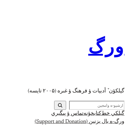
رفتن
به
محتوا
ورگ
گيلکؤن ٚ أدبیات ؤ فرهنگ ؤ غىره (۲۰۰۵ تايسه)
ج
س
گيلکي خط
کتابخؤنه
تماس ؤ پىگيري
ت
ورگ-ه بال بزنين (Support and Donation)
ج
و