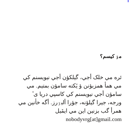
1
این برنامه…
مۊ کيسم؟
ئره مي خلک أجي، گيلکؤن أجي نيويسنم کي
مي همأ همزبؤنن ؤ يٚکته سامؤن بمتيم. مي
سامؤن أجي نيويسنم کي کاسپي دريا ی ٚ
ورجه، جيرا گيلؤنه، جؤرا ألبۊرز. أگه خأنين مي
همرأ گب بزنين اين مي ايمٚیل‌ ‌
nobodyvrg[at]gmail.com