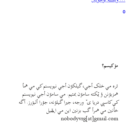
… ويشته بۊخؤنين
در مورد حریم دریای کاسپین مسائل مهمی رو مطرح کرده.…
0
مۊ کيسم؟
ئره مي خلک أجي، گيلکؤن أجي نيويسنم کي مي همأ
همزبؤنن ؤ يٚکته سامؤن بمتيم. مي سامؤن أجي نيويسنم
کي کاسپي دريا ی ٚ ورجه، جيرا گيلؤنه، جؤرا ألبۊرز. أگه
خأنين مي همرأ گب بزنين اين مي ايمٚیل‌ ‌
nobodyvrg[at]gmail.com