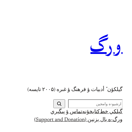
رفتن
به
محتوا
ورگ
گيلکؤن ٚ أدبیات ؤ فرهنگ ؤ غىره (۲۰۰۵ تايسه)
ج
س
گيلکي خط
کتابخؤنه
تماس ؤ پىگيري
ت
ورگ-ه بال بزنين (Support and Donation)
ج
و