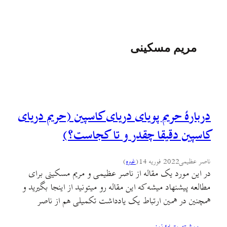
مریم مسکینی
دربارهٔ حریم پویای دریای کاسپین (حریم دریای
کاسپین دقیقا چقدر و تا کجاست؟)
ناصر عظیمی
2022 فوریه 14
(
غىره
)
در این مورد یک مقاله از ناصر عظیمی و مریم مسکینی برای
مطالعه پیشنهاد میشه که این مقاله رو میتونید از اینجا بگیرید و
همچنین در همین ارتباط یک یادداشت تکمیلی هم از ناصر
عظیمی در اینجا هست که نسبت به دستور اخیر ابراهیم رییسی