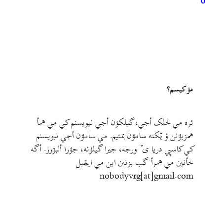
0
مۊ کيسم؟
ئره مي خلک أجي، گيلکؤن أجي نيويسنم کي مي همأ
همزبؤنن ؤ يٚکته سامؤن بمتيم. مي سامؤن أجي نيويسنم
کي کاسپي دريا ی ٚ ورجه، جيرا گيلؤنه، جؤرا ألبۊرز. أگه
خأنين مي همرأ گب بزنين اين مي ايمٚیل‌ ‌
nobodyvrg[at]gmail.com