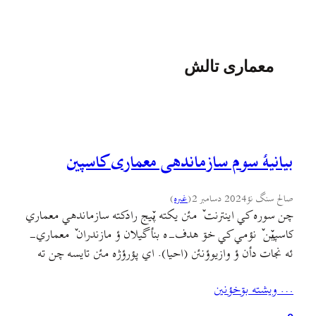
معماری تالش
بیانیهٔ سوم سازماندهی معماری کاسپین
صالح سنگ نؤ
2024 دسامبر 2
(
غىره
)
چن سوره کي اينترنت ٚ مئن یکته پٚيج رادکته سازماندهي معماري
کاسپيٚن ٚ نؤمي کي خۊ هدف-ه بنأ گيلان ؤ مازندران ٚ معماري-
ئه نجات دأن ؤ وازيوؤنئن (احیا). اي پؤرؤژه مئن تايسه چن ته
وؤت ؤ فيلم بيرين بمأ کي اي پیج ٚمئن حتما بينين ولي ائره خأنم
… ويشته بۊخؤنين
اۊن ٚ سۊيٚمي بيانيه-أ بنئم چۊن خئلي…