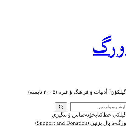
رفتن
به
محتوا
ورگ
گيلکؤن ٚ أدبیات ؤ فرهنگ ؤ غىره (۲۰۰۵ تايسه)
ج
س
گيلکي خط
کتابخؤنه
تماس ؤ پىگيري
ت
ورگ-ه بال بزنين (Support and Donation)
ج
و