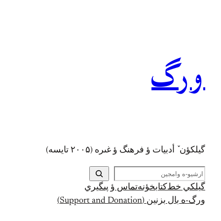
رفتن
به
محتوا
ورگ
گيلکؤن ٚ أدبیات ؤ فرهنگ ؤ غىره (۲۰۰۵ تايسه)
ج
س
گيلکي خط
کتابخؤنه
تماس ؤ پىگيري
ت
ورگ-ه بال بزنين (Support and Donation)
ج
و