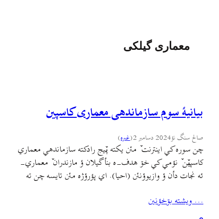
معماری گیلکی
بیانیهٔ سوم سازماندهی معماری کاسپین
صالح سنگ نؤ
2024 دسامبر 2
(
غىره
)
چن سوره کي اينترنت ٚ مئن یکته پٚيج رادکته سازماندهي معماري
کاسپيٚن ٚ نؤمي کي خۊ هدف-ه بنأ گيلان ؤ مازندران ٚ معماري-
ئه نجات دأن ؤ وازيوؤنئن (احیا). اي پؤرؤژه مئن تايسه چن ته
وؤت ؤ فيلم بيرين بمأ کي اي پیج ٚمئن حتما بينين ولي ائره خأنم
… ويشته بۊخؤنين
اۊن ٚ سۊيٚمي بيانيه-أ بنئم چۊن خئلي…