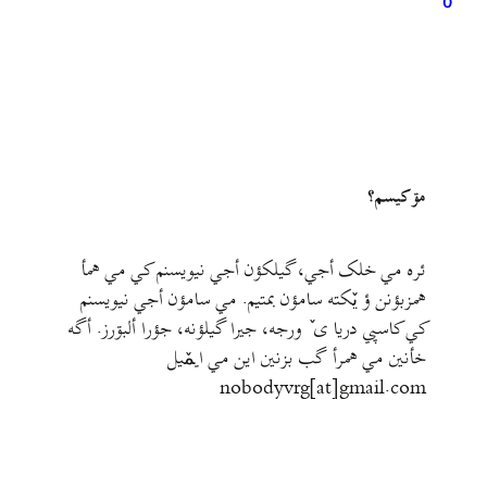
0
مۊ کيسم؟
ئره مي خلک أجي، گيلکؤن أجي نيويسنم کي مي همأ
همزبؤنن ؤ يٚکته سامؤن بمتيم. مي سامؤن أجي نيويسنم
کي کاسپي دريا ی ٚ ورجه، جيرا گيلؤنه، جؤرا ألبۊرز. أگه
خأنين مي همرأ گب بزنين اين مي ايمٚیل‌ ‌
nobodyvrg[at]gmail.com