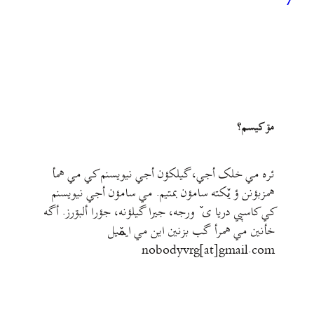
7
مۊ کيسم؟
ئره مي خلک أجي، گيلکؤن أجي نيويسنم کي مي همأ
همزبؤنن ؤ يٚکته سامؤن بمتيم. مي سامؤن أجي نيويسنم
کي کاسپي دريا ی ٚ ورجه، جيرا گيلؤنه، جؤرا ألبۊرز. أگه
خأنين مي همرأ گب بزنين اين مي ايمٚیل‌ ‌
nobodyvrg[at]gmail.com