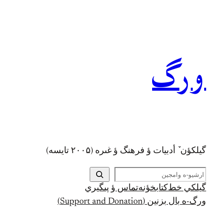
رفتن
به
محتوا
ورگ
گيلکؤن ٚ أدبیات ؤ فرهنگ ؤ غىره (۲۰۰۵ تايسه)
ج
س
گيلکي خط
کتابخؤنه
تماس ؤ پىگيري
ت
ورگ-ه بال بزنين (Support and Donation)
ج
و