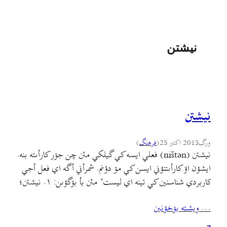
نيشتن
نيشتن
ورگ
2015 اکتبر 25
(
فرهنگ
)
نيشتن (ništən) فعلي ايسه کي گيلکي مئن چن جۊر کارأىته بنه.
ايشؤن اۊ کارأىتنؤني ايسن کي مۊ دؤنم. شمرأني أگه اي فعل أجي
کاربردي شناسنين کي تينه اي ليستˇ مئن بأ بۊگؤىن: ۱. نيشتن؛
اينˇ أول معني هي نيشتنه کي ايسأنˇ مؤخالفه. ۲. مهمؤني شؤن؛
… ويشته بۊخؤنين
وختي کي شنيم ىک نفرˇ ورجه مهمؤني گۊنيم “بشيم فلان…