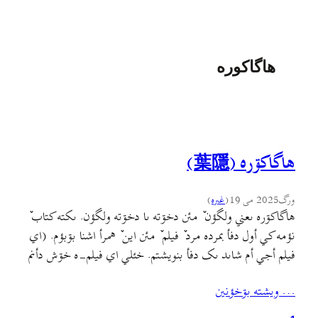
هاگاکوره
هاگاکۊره (葉隱)
ورگ
2025 می 19
(
غىره
)
هاگاکۊره ىعني ولگؤن ٚ مئن دخۊته ىا دخۊته ولگؤن. ىکته کتاب ٚ
نؤمه کي أول دفأ بمرده مرد ٚ فيلم ٚ مئن اين ٚ همرأ اشنا بۊبؤم. (اي
فيلم أجي أم شاىد ىک دفأ بنويشتم. خئلي اي فيلم-ه خۊش دأنم
ؤ نۊدؤنم چن دفأ اين-ه بنيشته دأنم!)هاگاکۊره کتاب ٚ مئن، اراده
… ويشته بۊخؤنين
ؤ خاستن ٚ گبه.…