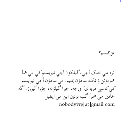
1
مۊ کيسم؟
ئره مي خلک أجي، گيلکؤن أجي نيويسنم کي مي همأ
همزبؤنن ؤ يٚکته سامؤن بمتيم. مي سامؤن أجي نيويسنم
کي کاسپي دريا ی ٚ ورجه، جيرا گيلؤنه، جؤرا ألبۊرز. أگه
خأنين مي همرأ گب بزنين اين مي ايمٚیل‌ ‌
nobodyvrg[at]gmail.com