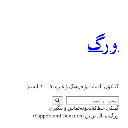
رفتن
به
محتوا
ورگ
گيلکؤن ٚ أدبیات ؤ فرهنگ ؤ غىره (۲۰۰۵ تايسه)
ج
س
گيلکي خط
کتابخؤنه
تماس ؤ پىگيري
ت
ورگ-ه بال بزنين (Support and Donation)
ج
و