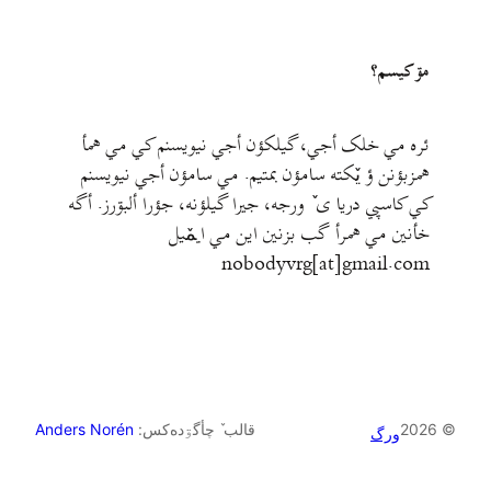
مۊ کيسم؟
ئره مي خلک أجي، گيلکؤن أجي نيويسنم کي مي همأ
همزبؤنن ؤ يٚکته سامؤن بمتيم. مي سامؤن أجي نيويسنم
کي کاسپي دريا ی ٚ ورجه، جيرا گيلؤنه، جؤرا ألبۊرز. أگه
خأنين مي همرأ گب بزنين اين مي ايمٚیل‌ ‌
nobodyvrg[at]gmail.com
© 2026
قالب ٚ چأگۊده‌کس:
Anders Norén
ورگ