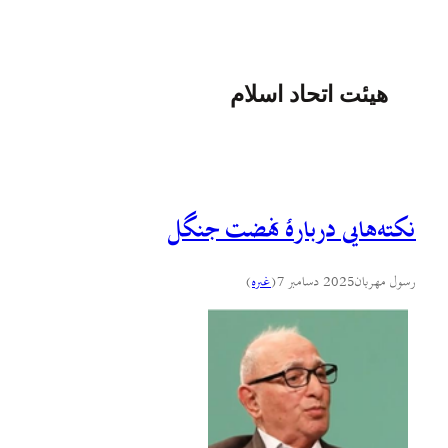
هیئت اتحاد اسلام
نکته‌هایی دربارهٔ نهضت جنگل
رسول مهربان
2025 دسامبر 7
(
غىره
)