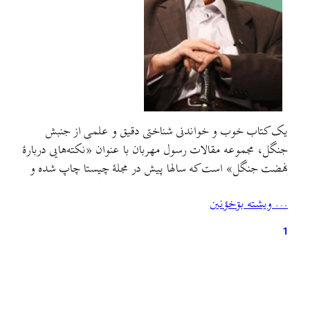
یک کتاب خوب و خواندنی شناختی دقیق و علمی از جنبش
جنگل، مجموعه مقالات رسول مهربان با عنوان «نکته‌هایی دربارهٔ
نهضت جنگل»‌ است که سالها پیش در مجلهٔ چیستا چاپ شده و
اکنون به همت دکتر مسعود جوزی در کانال جنگل به صورت یک
… ويشته بۊخؤنين
فایل پی‌دی‌اف کلی و به شکل یک کتاب گردآمده و برای…
1