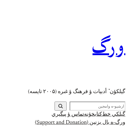
رفتن
به
محتوا
ورگ
گيلکؤن ٚ أدبیات ؤ فرهنگ ؤ غىره (۲۰۰۵ تايسه)
ج
س
گيلکي خط
کتابخؤنه
تماس ؤ پىگيري
ت
ورگ-ه بال بزنين (Support and Donation)
ج
و