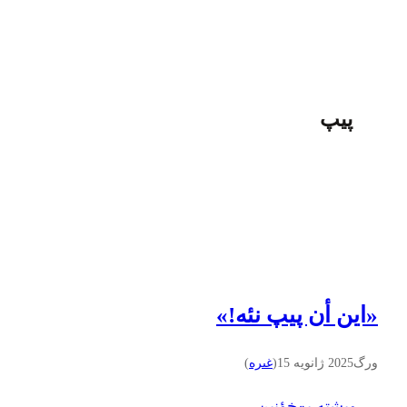
پیپ
«اين أن پيپ نئه!»
ورگ
2025 ژانویه 15
(
غىره
)
… ويشته بۊخؤنين