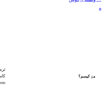
0
ئره
کاسپ
مۊ کيسم؟
com