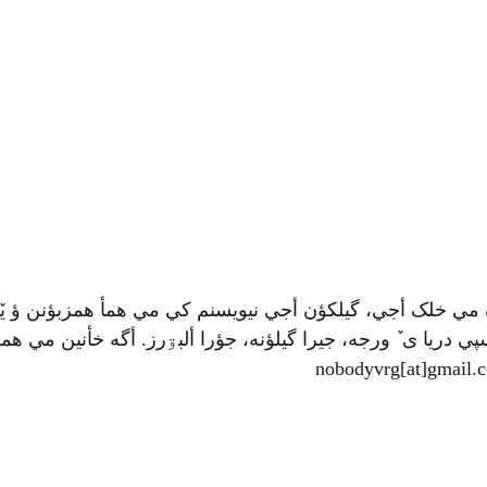
 مي خلک أجي، گيلکؤن أجي نيويسنم کي مي همأ همزبؤنن ؤ يٚ
ي دريا ی ٚ ورجه، جيرا گيلؤنه، جؤرا ألبۊرز. أگه خأنين مي همرأ
nobodyvrg[at]gmail.