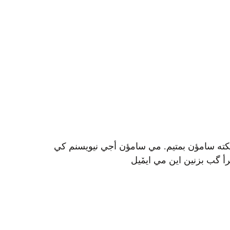
کته سامؤن بمتيم. مي سامؤن أجي نيويسنم کي
 گب بزنين اين مي ايمٚیل‌ ‌