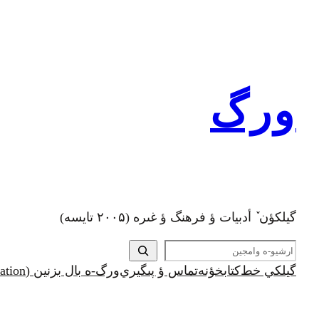
رفتن
به
محتوا
ورگ
گيلکؤن ٚ أدبیات ؤ فرهنگ ؤ غىره (۲۰۰۵ تايسه)
ج
س
گيلکي خط
کتابخؤنه
تماس ؤ پىگيري
ورگ-ه بال بزنين (Support and Donation)
ت
ج
و