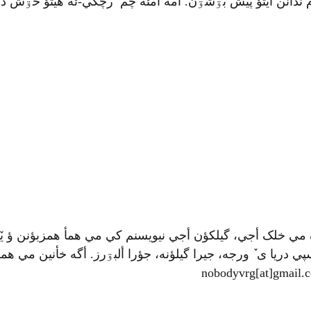
م ندأنن ايتؤ پیش بۊشۊن. أمه أمئه چم ٚ رچگي-ئه هيتؤ خۊش د
 مي خلک أجي، گيلکؤن أجي نيويسنم کي مي همأ همزبؤنن ؤ يٚ
ي دريا ی ٚ ورجه، جيرا گيلؤنه، جؤرا ألبۊرز. أگه خأنين مي همرأ
nobodyvrg[at]gmail.