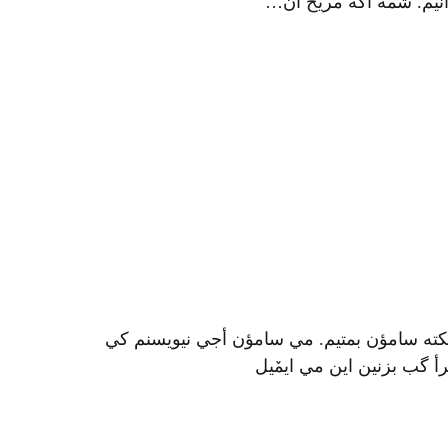
أنيم. شمه أگه مریخ أن…
کته سامؤن بمتيم. مي سامؤن أجي نيويسنم کي
 گب بزنين اين مي ايمٚیل‌ ‌