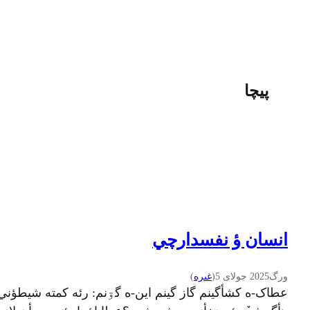
پیچا
انسان ؤ نفسدارچي
ورگ
2025 جولای 5
(
غىره
)
عطاک-ه کشأگينم گاز گینم این-ه گۊنم: رئه کمته شيطؤني 