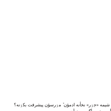
ر! شيمه «جۊر» نخأنه ادمؤن ٚ مۊرسؤن پیشرفت بکۊنه؟