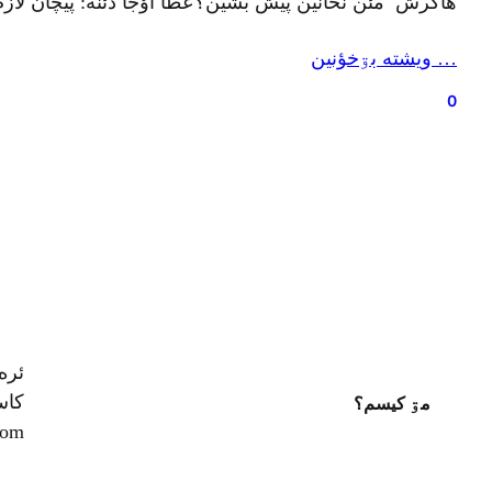
هأگرش ٚ مئن نخأنين پيش بشين؟عطا اؤجا دئنه: پيچأن لاز
… ويشته بۊخؤنين
0
ئره
کاسپ
مۊ کيسم؟
com