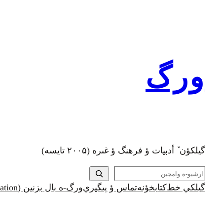
رفتن
به
محتوا
ورگ
گيلکؤن ٚ أدبیات ؤ فرهنگ ؤ غىره (۲۰۰۵ تايسه)
ج
س
گيلکي خط
کتابخؤنه
تماس ؤ پىگيري
ورگ-ه بال بزنين (Support and Donation)
ت
ج
و