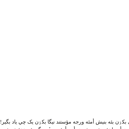
بکۊن بئه بنيش أمئه ورجه مؤستند نيگا بکۊن یک چي یاد بگي